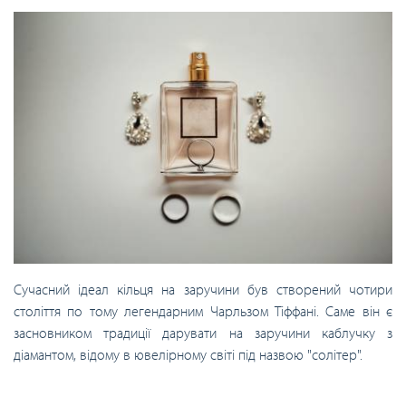
Сучасний ідеал кільця на заручини був створений чотири
століття по тому легендарним Чарльзом Тіффані. Саме він є
засновником традиції дарувати на заручини каблучку з
діамантом, відому в ювелірному світі під назвою "солітер".