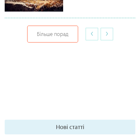
‹
›
Більше порад
Нові статті