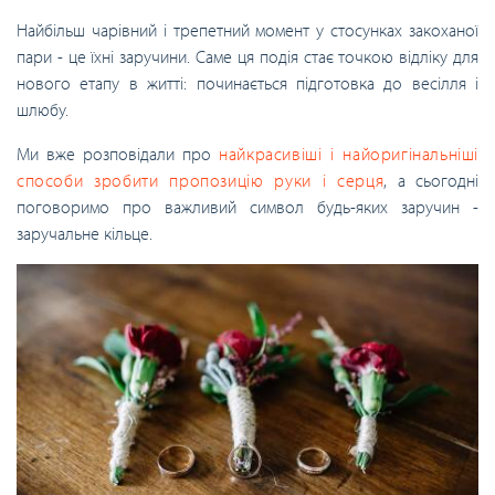
Найбільш чарівний і трепетний момент у стосунках закоханої
пари - це їхні заручини. Саме ця подія стає точкою відліку для
нового етапу в житті: починається підготовка до весілля і
шлюбу.
Ми вже розповідали про
найкрасивіші і найоригінальніші
способи зробити пропозицію руки і серця
, а сьогодні
поговоримо про важливий символ будь-яких заручин -
заручальне кільце.