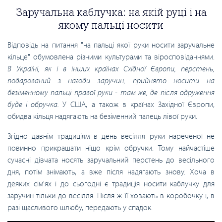
Заручальна каблучка: на якій руці і на
якому пальці носити
Відповідь на питання "на пальці якої руки носити заручальне
кільце" обумовлена різними культурами та віросповіданнями.
В Україні, як і в інших країнах Східної Європи, перстень,
подарований з нагоди заручин, прийнято носити на
безіменному пальці правої руки - там же, де після одруження
буде і обручка.
У США, а також в країнах Західної Європи,
обидва кільця надягають на безіменний палець лівої руки.
Згідно давнім традиціям в день весілля руки нареченої не
повинно прикрашати ніщо крім обручки. Тому найчастіше
сучасні дівчата носять заручальний перстень до весільного
дня, потім знімають, а вже після надягають знову. Хоча в
деяких сім'ях і до сьогодні є традиція носити каблучку для
заручин тільки до весілля. Після ж її ховають в коробочку і, в
разі щасливого шлюбу, передають у спадок.