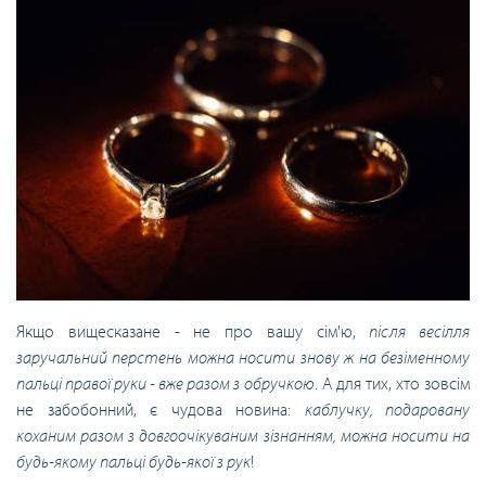
Якщо вищесказане - не про вашу сім'ю,
після весілля
заручальний перстень можна носити знову ж на безіменному
пальці правої руки - вже разом з обручкою
. А для тих, хто зовсім
не забобонний, є чудова новина:
каблучку, подаровану
коханим разом з довгоочікуваним зізнанням, можна носити на
будь-якому пальці будь-якої з рук
!