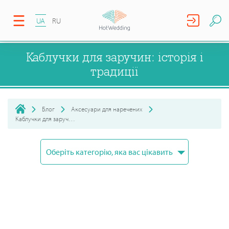
UA
RU
Каблучки для заручин: історія і
традиції
Блог
Аксесуари для наречених
Каблучки для заручин: історія і традиції
Оберіть категорію, яка вас цікавить