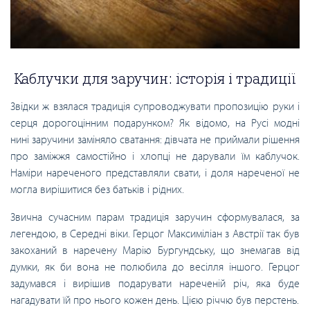
Каблучки для заручин: історія і традиції
Звідки ж взялася традиція супроводжувати пропозицію руки і
серця дорогоцінним подарунком? Як відомо, на Русі модні
нині заручини заміняло сватання: дівчата не приймали рішення
про заміжжя самостійно і хлопці не дарували їм каблучок.
Наміри нареченого представляли свати, і доля нареченої не
могла вирішитися без батьків і рідних.
Звична сучасним парам традиція заручин сформувалася, за
легендою, в Середні віки. Герцог Максиміліан з Австрії так був
закоханий в наречену Марію Бургундську, що знемагав від
думки, як би вона не полюбила до весілля іншого. Герцог
задумався і вирішив подарувати нареченій річ, яка буде
нагадувати їй про нього кожен день. Цією річчю був перстень.