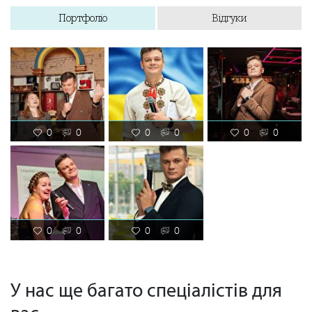
Портфоліо
Відгуки
0
0
0
0
0
0
0
0
0
0
У нас ще багато спеціалістів для