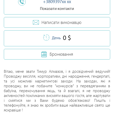
+3809397xx xx
Показати контакти
Написати виконавцю
0 $
День
Бронювання
Вітаю, мене звати Тимур Алмазов, і я досвідчений ведучий!
Проводжу весілля, корпоративи, дні народження, гендерпаті,
та усі можливі маркетингові заходи. На заходах, які я
проводжу, ви не побачите "конкурсів" з перевдяганням в
бабуїна, перекочування яєць, та й взагалі, я не проводжу
активностей покликаних висміяти вашого гостя, але жартувати
і сміятися ми з Вами будемо обов'язково! Пишіть і
телефонуйте, я знаю як зробити ваше найважливіше свято ще
яскравіше !