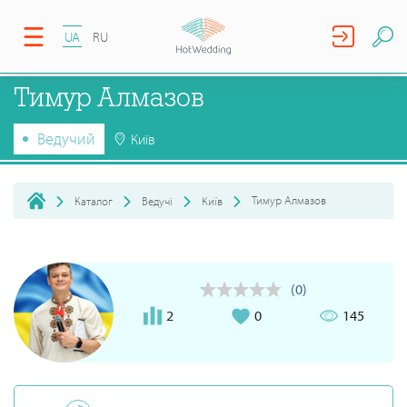
UA
RU
Тимур Алмазов
Ведучий
Київ
Тимур Алмазов
Каталог
Ведучі
Київ
(0)
2
0
145