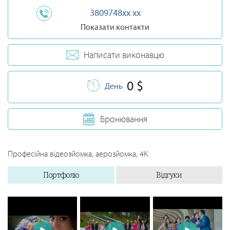
3809748xx xx
Показати контакти
Написати виконавцю
0 $
День
Бронювання
Професійна відеозйомка, аерозйомка, 4К.
Портфоліо
Відгуки