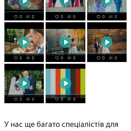
0
0
0
0
0
0
0
0
0
0
0
0
0
0
0
0
У нас ще багато спеціалістів для