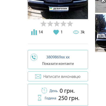
14
1
3k
3809869xx xx
Показати контакти
Написати виконавцю
0 грн.
День
250 грн.
Година