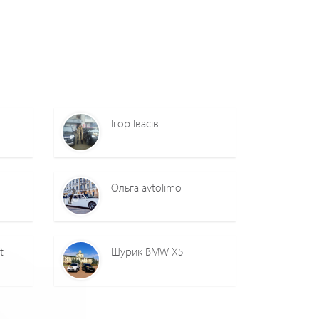
Ігор Івасів
Ольга avtolimo
t
Шурик BMW X5