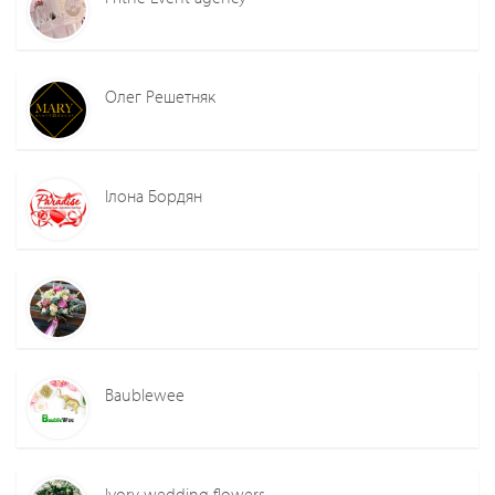
Олег Решетняк
Ілона Бордян
Baublewee
Ivory wedding flowers