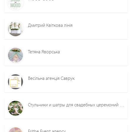
Дмитрий Квіткова лінія
Тетяна Яворська
Весільна агенція Саврук
Стульчики и шатры для свадебных церемоний Счастливая Свадьба
Frithe Event agency