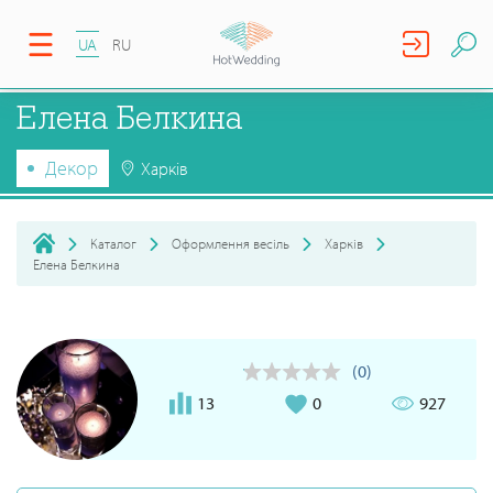
UA
RU
Елена Белкина
Декор
Харків
Каталог
Оформлення весіль
Харків
Елена Белкина
(0)
13
0
927