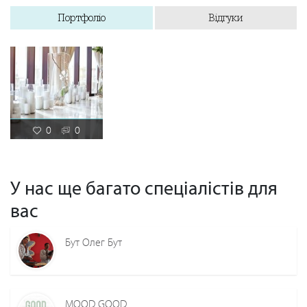
Портфоліо
Відгуки
0
0
У нас ще багато спеціалістів для
вас
Бут Олег Бут
MOOD GOOD