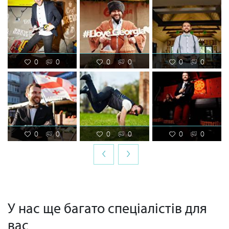
0
0
0
0
0
0
0
0
0
0
0
0
‹
›
У нас ще багато спеціалістів для
вас