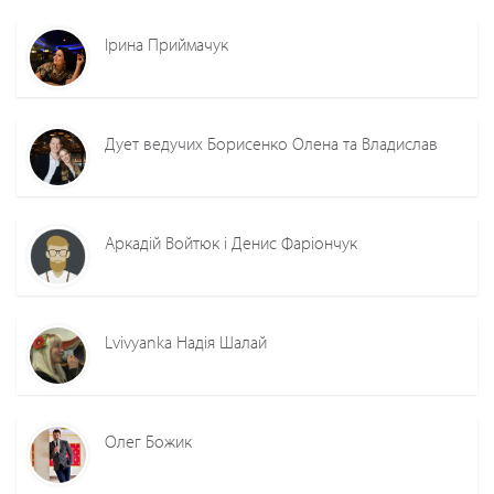
Ірина Приймачук
Дует ведучих Борисенко Олена та Владислав
Аркадій Войтюк і Денис Фаріончук
Lvivyanka Надія Шалай
Олег Божик