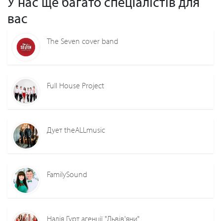
У нас ще багато спеціалістів для
вас
The Seven cover band
Full House Project
Дует theALLmusic
FamilySound
Надія Гурт агенції "Львів'яни"