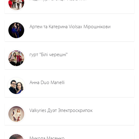
Артем та Катерина Violsax Мірошнікови
гурт "Білі черешні"
Анна Duo Manelli
Valkyries Дуэт Электроскрипок
Микола Масенко