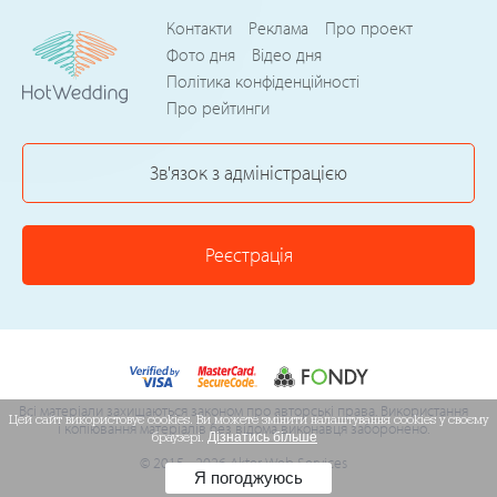
Контакти
Реклама
Про проект
Фото дня
Відео дня
Політика конфіденційності
Про рейтинги
Зв'язок з адміністрацією
Реєстрація
Всі матеріали захищаються законом про авторські права. Використання
Цей сайт використовує cookies. Ви можете змінити налаштування cookies у своєму
і копіювання матеріалів без відома виконавця заборонено.
браузері.
Дізнатись більше
© 2015 - 2026 Akter Web Services
Я погоджуюсь