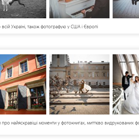
всій Україні, також фотографую у США і Європі
и про найяскравіші моменти у фотокнигах, миттєво видрукованих фото