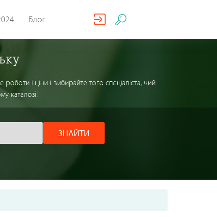
2024
Блог
ьку
оботи і ціни і вибирайте того спеціаліста, чий
му каталозі!
ЗНАЙТИ