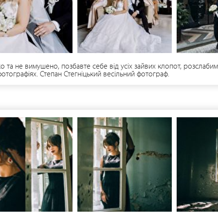
о та не вимушено, позбавте себе від усіх зайвих клопот, розслабимс
фотографіях. Степан Стегніцький весільний фотограф.