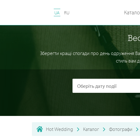
Катало
UA
RU
Ве
Зберегти кращі спогади про день одруження Вам
стиль вам д
Hot Wedding
Каталог
Фотографи