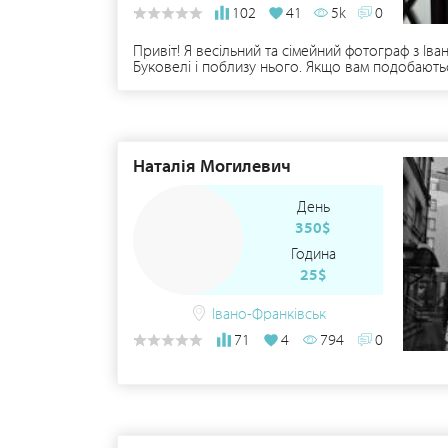
102
41
5k
0
Привіт! Я весільний та сімейний фотограф з Ів
Буковелі і поблизу нього. Якщо вам подобаються
стилі.
Наталія Могилевич
День
350$
Година
25$
Івано-Франківськ
71
4
794
0