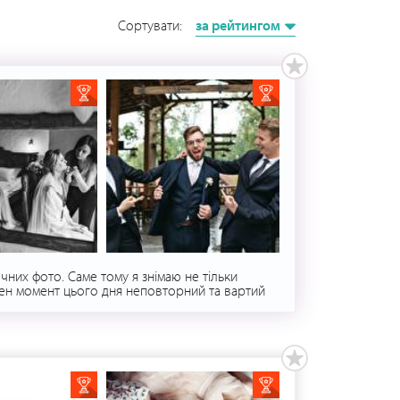
Сортувати:
за рейтингом
них фото. Саме тому я знімаю не тільки
ожен момент цього дня неповторний та вартий
Я переконаний, що гарні фото - результат
воїх почуттів, не боятися бути по-дитячому
м, усі ці речі відбуваються самі собою, без