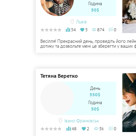
Година
50$
Львів
54
5
874
0
Весілля! Прекрасний день, проведіть його лейк
дотику та дозвольте мені це зберегти у ваших 
Тетяна Веретко
День
550$
Година
50$
Івано-Франківськ
48
2
5k
0