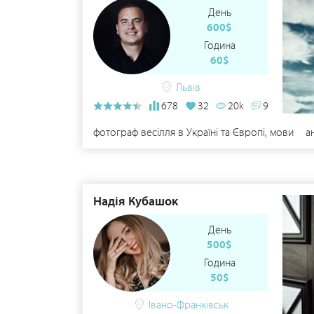
День
600$
Година
60$
Львів
678
32
20k
9
фотограф весілля в Україні та Європі, мови _ анг
Надія Кубашок
День
500$
Година
50$
Івано-Франківськ