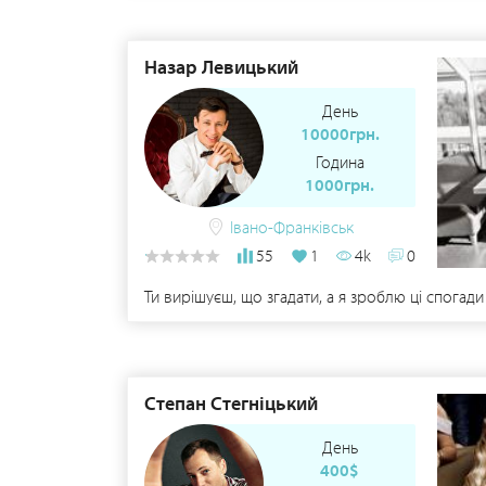
Назар Левицький
День
10000грн.
Година
1000грн.
Івано-Франківськ
55
1
4k
0
Ти вирішуєш, що згадати, а я зроблю ці спогади
Степан Стегніцький
День
400$