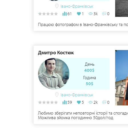
Івано-Франківськ
61
1
3k
0
Працюю фотографом в Івано-Франківську та по 
Дмитро Костюк
День
400$
Година
50$
Івано-Франківськ
59
5
2k
0
Любимо зберігати неповторні історії та спогад
Можлива зйомка погодинно 50дол/год.