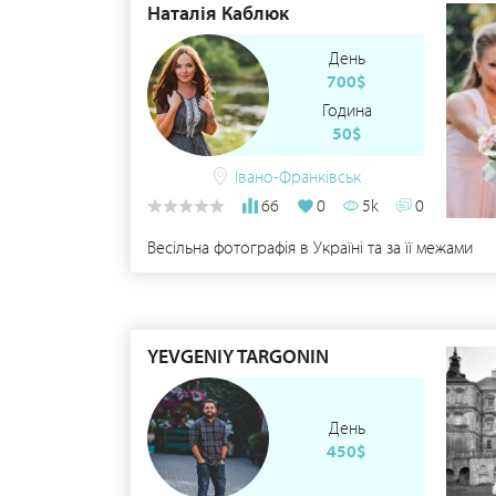
Наталія Каблюк
День
700$
Година
50$
Івано-Франківськ
66
0
5k
0
Весільна фотографія в Україні та за її межами
YEVGENIY TARGONIN
День
450$