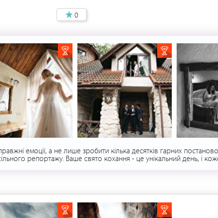
0
вжні емоції, а не лише зробити кілька десятків гарних постановоч
сільного репортажу. Ваше свято кохання - це унікальний день, і к
ти максимум спогадів та створити насичену та повну фотоісторію. 
к завжди закликаю закоханих поводитися природно: не соромитися с
хатися! Забагато умов? Будьте певні: коли ви насолоджуєтесь моменто