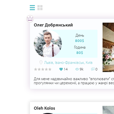
Олег Добрянський
День
800$
Година
80$
Львів, Івано-Франківськ, Київ
14
9k
0
Для мене надзвичайно важливо "вполювати" спра
прогулянки чи церемонії, а працюю у жанрі ве
уваги. Репортажна фотозйомка дозволяє зберег
плідної співпраці фотографа та моделей. Відта
невимушеними, ініціативними, і, головне - усмі
жодних зусиль!
Oleh Kolos