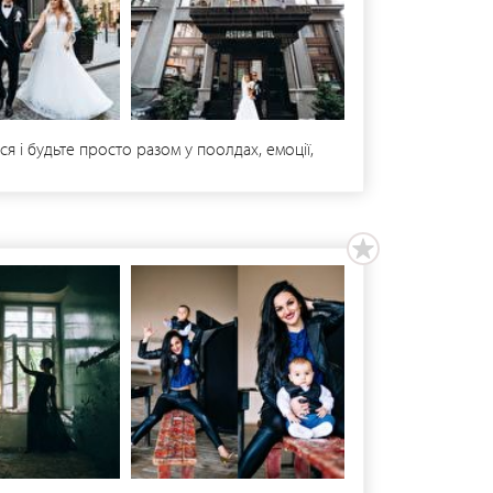
я і будьте просто разом у поолдах, емоції,