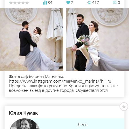
34
2
417
0
Фотограф Марина Марченко.
https://www.instagram.com/mar4enko_marina/?hl=ru
Предоставляю фото услуги по Кропивницкому, но также
возможен выезд в другие города. Осуществляются
фотосессии любой сложности: Выездные фотосессии.
Свадебные фотосессии. Семейные фотосессии. Детские
фотосессии. К каждому клиенту гарантирован
индивидуальный подход и, в результате, каждая
Юлия Чумак
фотосессия выходит уникальной
День