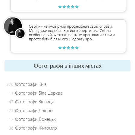
Сергій - неймовірний професіонал своєї справи.
Мені дуже подобається його енергетика. Світла
особистість. Хочеться навіть не працювати з ним, а
просто бути біля нього. Я одразу зро...
Фотографи в інших містах
370
Фотографи Київ
11
Фотографи Біла Церква
47
Фотографи Вінниця
75
Фотографи Дніпро
17
Фотографи Донецьк
36
Фотографи Житомир