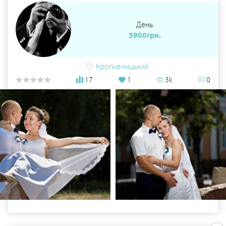
День
3900грн.
Кропивницький
17
1
3k
0