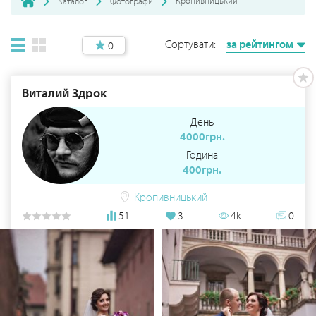
Кропивницький
Каталог
Фотографи
Сортувати:
за рейтингом
0
Виталий Здрок
День
4000грн.
Година
400грн.
Кропивницький
51
3
4k
0