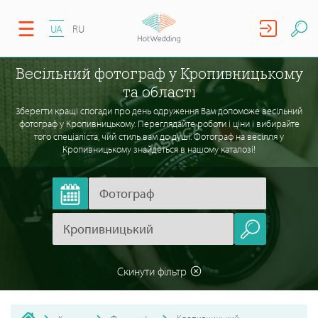
UA
RU
Весільний фотограф у Кропивницькому
та області
Зберегти кращі спогади про день одруження Вам допоможе весільний
фотограф у Кропивницькому. Переглядайте роботи і ціни і вибирайте
того спеціаліста, чий стиль вам до душі. Фотограф на весілля у
Кропивницькому знайдеться в нашому каталозі!
Скинути фільтр