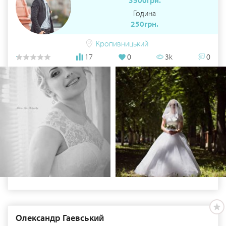
3500грн.
Година
250грн.
Кропивницький
17
0
3k
0
Олександр Гаевський