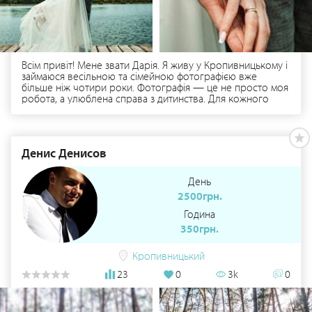
Всім привіт! Мене звати Дарія. Я живу у Кропивницькому і
займаюся весільною та сімейною фотографією вже
більше ніж чотири роки. Фотографія — це не просто моя
робота, а улюблена справа з дитинства. Для кожного
замовлення я використовую індивідуальний підхід.
Запрошую на фотосесію, щоб зберегти для вас яскраві
моменти вашого життя. Більше на моєму сайті:
darion.com.ua
Денис Денисов
День
2500грн.
Година
350грн.
Кропивницький
23
0
3k
0