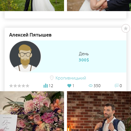
Алексей Пятышев
День
300$
Кропивницький
12
1
350
0