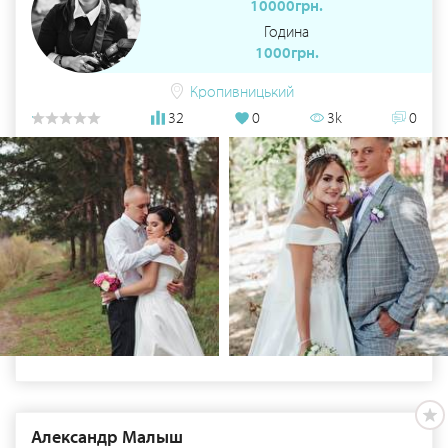
10000грн.
Година
1000грн.
Кропивницький
32
0
3k
0
Александр Малыш