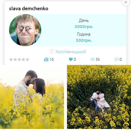
slava demchenko
День
3000грн.
Година
300грн.
Кропивницький
16
0
3k
0