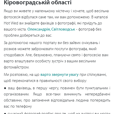
Кіровоградській області
Якщо ви живете у маленькому містечку і хочете, щоб весільна
фотосесія відбулася саме там, ми вам допоможемо. В каталозі
Hot Wed ви знайдете фахівців з фотографії, які приїдуть до
вашого міста.
Олександрія, Світловодськ
- фотограф без
проблем добереться до вас.
За допомогою нашого порталу ви без зайвих очікувань і
розмов можете забронювати послуги фотографа, який
сподобався. Але, безумовно, плануючи свято і фотосесію вам
варто влаштувати особисту зустріч з вашим весільним
фотомайстром.
Ми розповімо, на що
варто звернути увагу
при спілкуванні,
щоб переконатися в правильності свого вибору:
● ваш фахівець, в першу чергу, повинен бути пунктуальним і
організованим. Якщо все-таки виникнуть непередбачені
обставини, про запізнення відповідальна людина попередить
вас по телефону
● сучасний фотограф подбає про те, щоб на зустрічі ви могли