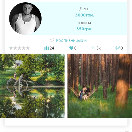
День
3000грн.
Година
350грн.
Кропивницький
24
0
3k
0