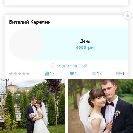
Виталий Карелин
День
4000грн.
Кропивницький
15
1
2k
0