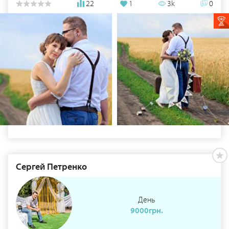
22
1
3k
0
Сергей Петренко
День
9000грн.