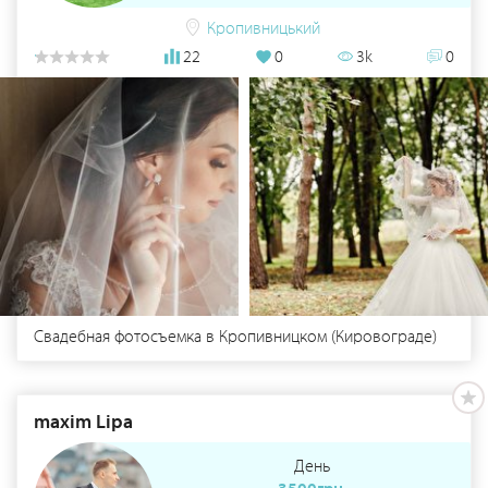
Кропивницький
22
0
3k
0
Свадебная фотосъемка в Кропивницком (Кировограде)
maxim Lipa
День