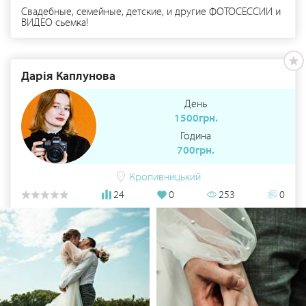
Свадебные, семейные, детские, и другие ФОТОСЕССИИ и
ВИДЕО сьемка!
Дарія Каплунова
День
1500грн.
Година
700грн.
Кропивницький
24
0
253
0