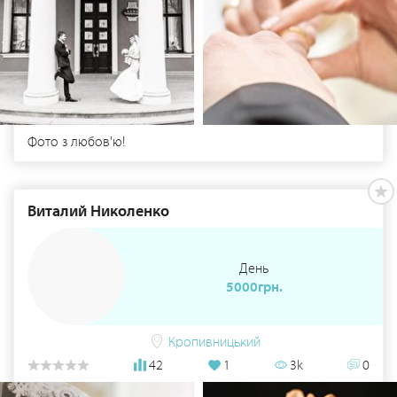
Фото з любов'ю!
Виталий Николенко
День
5000грн.
Кропивницький
42
1
3k
0