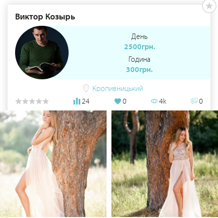
Виктор Козырь
День
2500грн.
Година
300грн.
Кропивницький
24
0
4k
0