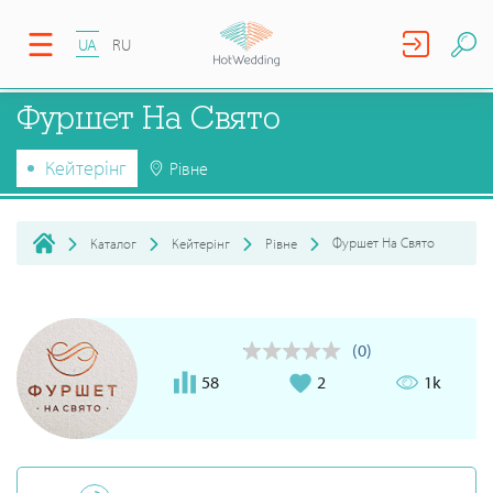
UA
RU
Фуршет На Свято
Кейтерінг
Рівне
Фуршет На Свято
Каталог
Кейтерінг
Рівне
(0)
58
2
1k