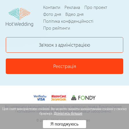
Контакти
Реклама
Про проект
Фото дня
Відео дня
Політика конфіденційності
Про рейтинги
Зв'язок з адміністрацією
Реєстрація
Всі матеріали захищаються законом про авторські права. Використання
Цей сайт використовує cookies. Ви можете змінити налаштування cookies у своєму
і копіювання матеріалів без відома виконавця заборонено.
браузері.
Дізнатись більше
© 2015 - 2026 Akter Web Services
Я погоджуюсь