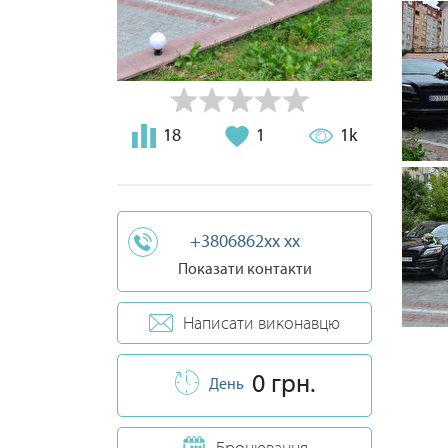
18
1
1k
+3806862xx xx
Показати контакти
Написати виконавцю
0 грн.
День
Бронювання