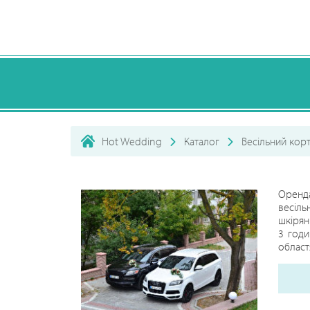
Hot Wedding
Каталог
Весільний кор
Оренд
весіль
шкірян
3 годи
област