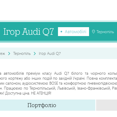
Ігор Audi Q7
Автомобілі
Тернопіль
теж
Тернопіль
Ігор Audi Q7
а автомобілів преміум класу Audi Q7 білого та чорного коль
ного кортежу або інших подій по західній Україні. Повна комплект
им салоном, аудіосистемою BOSE та комфортною пневмопідвіскою. 
н. Працюємо по Тернопільській, Львівській, Івано-Франківській, Рі
ях! Доступна ціна. НЕ АГЕНЦІЯ!
Портфоліо