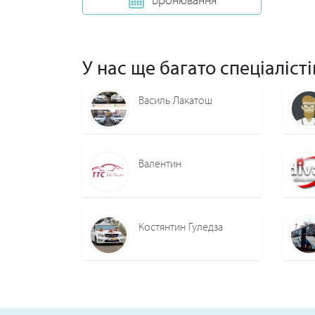
У нас ще багато спеціалісті
Василь Лакатош
Валентин
Костянтин Гуледза