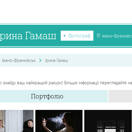
Ірина Гамаш
Фотограф
Івано-Франківс
Івано-Франківськ
Ірина Гамаш
о знайду ваш найкращий ракурс! Більше інформації переглядайте на 
Портфоліо