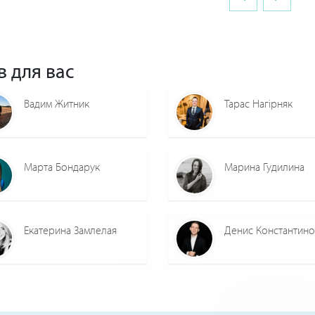
в для вас
Вадим Житник
Тарас Нагірняк
Марта Бондарук
Марина Гудилина
Екатерина Замлелая
Денис Константин