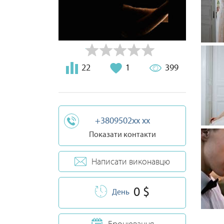
22
1
399
+3809502xx xx
Показати контакти
Написати виконавцю
0 $
День
Бронювання