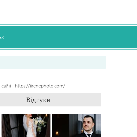
ьк
сайті - https://iirenephoto.com/
Відгуки