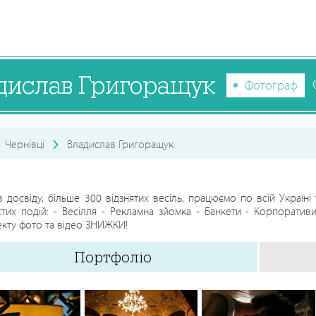
дислав Григоращук
Фотограф
Чернівці
Владислав Григоращук
в досвіду, більше 300 відзнятих весіль, працюємо по всій Украї
тих подій: - Весілля - Рекламна зйомка - Банкети - Корпорати
кту фото та відео ЗНИЖКИ!
Портфоліо