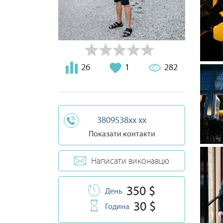
26
1
282
3809538xx xx
Показати контакти
Написати виконавцю
350 $
День
30 $
Година