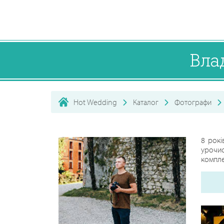
Вла
Hot Wedding
Каталог
Фотографи
8 рокі
урочис
компле