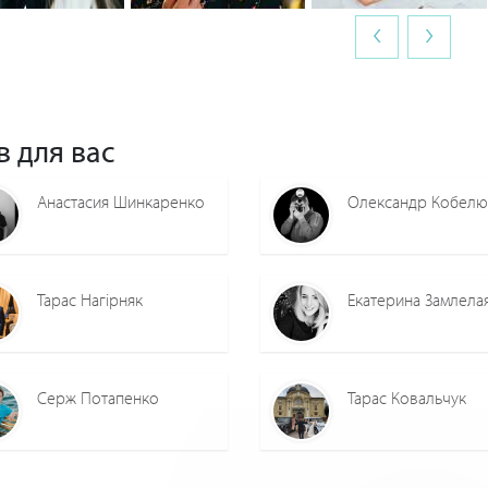
‹
›
0
0
0
0
0
0
в для вас
Анастасия Шинкаренко
Олександр Кобелю
Тарас Нагірняк
Екатерина Замлела
Серж Потапенко
Тарас Ковальчук