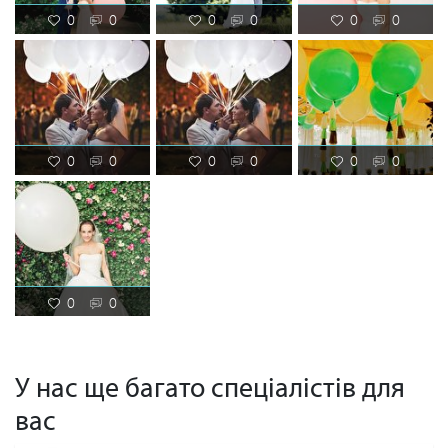
0
0
0
0
0
0
0
0
0
0
0
0
0
0
У нас ще багато спеціалістів для
вас