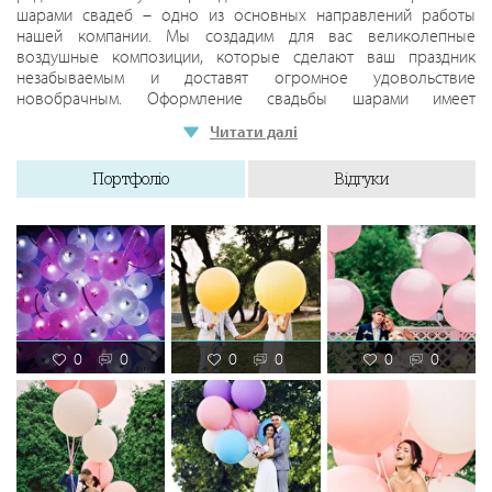
шарами свадеб – одно из основных направлений работы
нашей компании. Мы создадим для вас великолепные
воздушные композиции, которые сделают ваш праздник
незабываемым и доставят огромное удовольствие
новобрачным. Оформление свадьбы шарами имеет
множество вариантов. Шары гиганты с декором, яркие
Читати далі
светящиеся шары, облака из сотни шаров и множество других
вариантов шаров для свадьбы Вы сможете заказать в нашей
Портфоліо
Відгуки
мастерской.
0
0
0
0
0
0