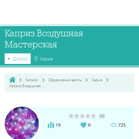
Каприз Воздушная
Мастерская
Декор
Харків
Каталог
Оформлення весіль
Харків
Каприз Воздушная Мастерская
(0)
19
0
725