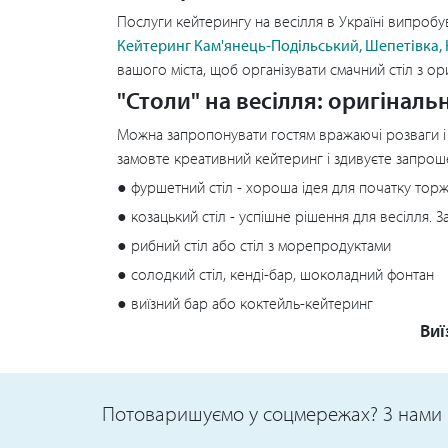
Послуги кейтерингу на весілля в Україні випробув
Кейтеринг Кам'янець-Подільський, Шепетівка,
вашого міста, щоб організувати смачний стіл з о
"Столи" на весілля: оригіналь
Можна запропонувати гостям вражаючі розваги і в
замовте креативний кейтеринг і здивуєте запро
● фуршетний стіл - хороша ідея для початку торж
● козацький стіл - успішне рішення для весілля. З
● рибний стіл або стіл з морепродуктами
● солодкий стіл, кенді-бар, шоколадний фонтан
● виїзний бар або коктейль-кейтеринг
Виї
Потоваришуємо у соцмережах? З нами 