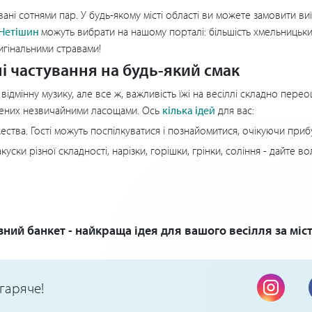
ані сотнями пар. У будь-якому місті області ви можете замовити виї
 Нетішин
можуть вибрати на нашому порталі: більшість хмельницьки
ригінальними стравами!
ні частування на будь-який смак
ідмінну музику, але все ж, важливість їжі на весіллі складно пере
шених незвичайними ласощами. Ось
кілька ідей
для вас:
ества. Гості можуть поспілкуватися і познайомитися, очікуючи при
акуски різної складності, нарізки, горішки, грінки, соління - дайте 
зний банкет - найкраща ідея для вашого весілля за міс
гаряче!