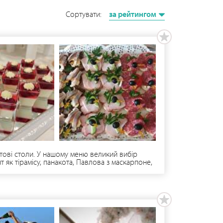
Сортувати:
за рейтингом
ктові столи. У нашому меню великий вибір
т як тірамісу, панакота, Павлова з маскарпоне,
/шт