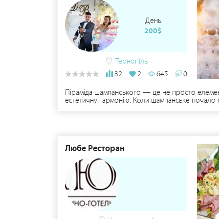
День
200$
Тернопіль
32
2
645
0
Піраміда шампанського — це не просто елемент
естетичну гармонію. Коли шампанське почало с
Любе Ресторан