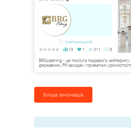
Хмельницький
13
1
311
0
BRGcatering - це послуга подієвого кейтерінгу 
державних, PR-заходах і приватних урочистостя
необхідним обладнанням й декором для якісно
Більше виконавців