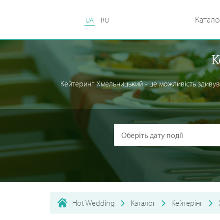
Катало
UA
RU
К
Кейтеринг Хмельницький - це можливість здивув
Hot Wedding
Каталог
Кейтерінг