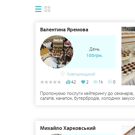
Валентина Яремова
День
100грн.
Хмельницький
42
2
1k
0
Пропонуємо послуги кейтерингу до семінарів, 
салатів, канапок, бутербродів, холодних закусо
тарталетки Снікерс, десерт три молока,капкейки
Михайло Харковський