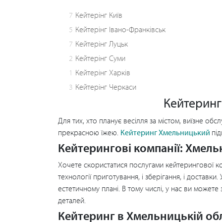
7
Кейтерінг Київ
5
Кейтерінг Івано-Франківськ
7
Кейтерінг Луцьк
2
Кейтерінг Суми
1
Кейтерінг Харків
3
Кейтерінг Черкаси
Кейтеринг 
Для тих, хто планує весілля за містом, виїзне об
прекрасною їжею.
Кейтеринг Хмельницький
під
Кейтерингові компанії: Хмель
Хочете скористатися послугами кейтерингової ком
технології приготування, і зберігання, і доставки
естетичному плані. В тому числі, у нас ви может
деталей.
Кейтеринг в Хмельницькій обл