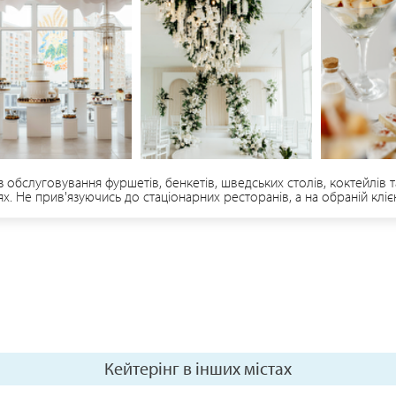
з обслуговування фуршетів, бенкетів, шведських столів, коктейлів т
х. Не прив'язуючись до стаціонарних ресторанів, а на обраній клієн
го відпочнку.
Кейтерінг в інших містах