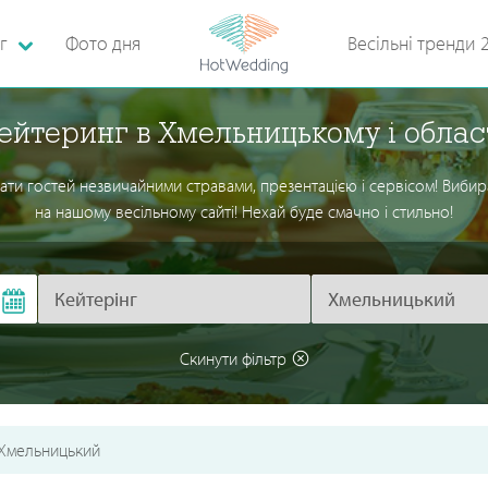
г
Фото дня
Весільні тренди 
ейтеринг в Хмельницькому і облас
ати гостей незвичайними стравами, презентацією і сервісом! Вибир
на нашому весільному сайті! Нехай буде смачно і стильно!
Скинути фільтр
Хмельницький