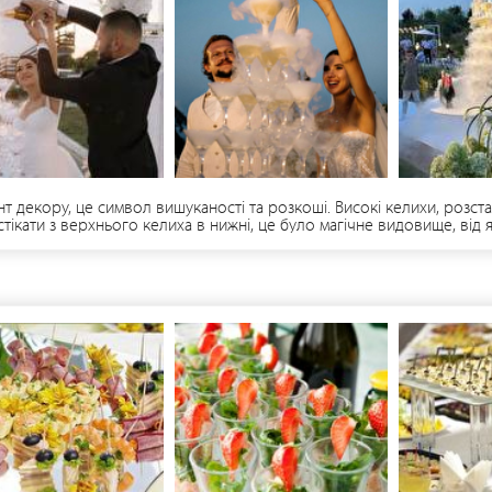
 декору, це символ вишуканості та розкоші. Високі келихи, розст
тікати з верхнього келиха в нижні, це було магічне видовище, від