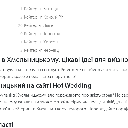
1
Кейтерінг Вінниця
2
Кейтерінг Кривий Ріг
26
Кейтерінг Львів
10
Кейтерінг Тернопіль
1
Кейтерінг Херсон
2
Кейтерінг Чернівці
в Хмельницькому: цікаві ідеї для виїзн
слуговування - незамінна послуга. Ви можете не обмежуватися залом 
корить красою подачі страв і зручністю!
ницький на сайті Hot Wedding
панії в Хмельницькому, але переживаєте про якість страв? Не варт
. У нашому каталозі ви зможете знайти фірму, чиї послуги підійдуть 
е знайти кейтеринг в Хмельницькому недорого. Переглядайте портфо
асті