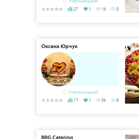
Хмельницький
27
1
1k
0
Оксана Юрчук
Хмельницький
17
1
5k
0
BRG Catering