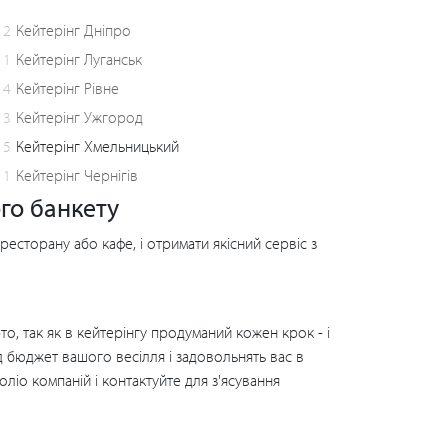
2
Кейтерінг Дніпро
1
Кейтерінг Луганськ
4
Кейтерінг Рівне
3
Кейтерінг Ужгород
5
Кейтерінг Хмельницький
1
Кейтерінг Чернігів
ого банкету
ресторану або кафе, і отримати якісний сервіс з
о, так як в кейтерінгу продуманий кожен крок - і
під бюджет вашого весілля і задовольнять вас в
ліо компаній і контактуйте для з'ясування