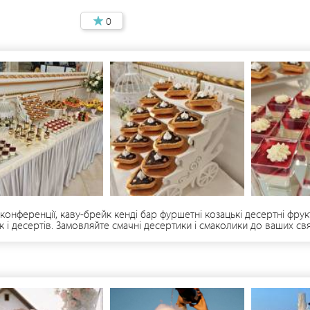
0
конференції, каву-брейк кенді бар фуршетні козацькі десертні фру
к і десертів. Замовляйте смачні десертики і смаколики до ваших свя
 Снікерс і ванільно-ягідні і інші смаколики Десертики від18- 28грн