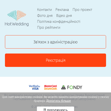
Контакти
Реклама
Про проект
Фото дня
Відео дня
Політика конфіденційності
Про рейтинги
Зв'язок з адміністрацією
Реєстрація
Всі матеріали захищаються законом про авторські права. Використання
Цей сайт використовує cookies. Ви можете змінити налаштування cookies у своєму
і копіювання матеріалів без відома виконавця заборонено.
браузері.
Дізнатись більше
© 2015 - 2026 Akter Web Services
Я погоджуюсь