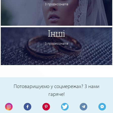
3 професіоналів
Інші
3 професіоналів
Потоваришуємо у соцмережах? З нами
гаряче!