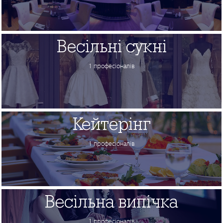
Весільні сукні
1 професіоналів
Кейтерінг
1 професіоналів
Весільна випічка
1 професіоналів