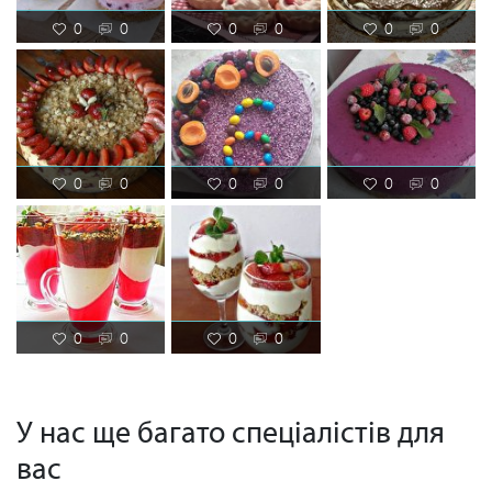
0
0
0
0
0
0
0
0
0
0
0
0
0
0
0
0
У нас ще багато спеціалістів для
вас