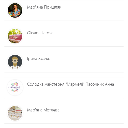
Мар"яна Пришляк
Oksana Jarova
Ірина Хомко
Солодка майстерня "Мармелі" Пасочник Анна
Мар'яна Метлєва