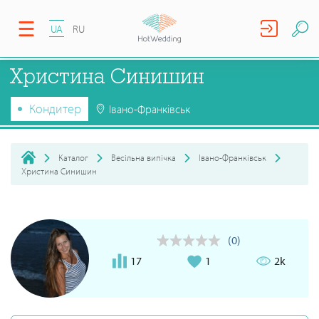
UA
RU
Христина Синишин
Кондитер
Івано-Франківськ
Каталог
Весільна випічка
Івано-Франківськ
Христина Синишин
(0)
17
1
2k