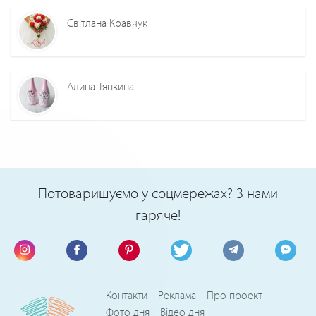
Світлана Кравчук
Алина Тяпкина
Потоваришуємо у соцмережах? З нами
гаряче!
Контакти
Реклама
Про проект
Фото дня
Відео дня