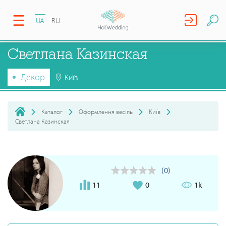
UA
RU
Светлана Казинская
Декор
Київ
Каталог
Оформлення весіль
Київ
Светлана Казинская
(0)
11
0
1k