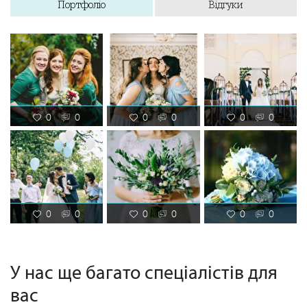
Портфоліо
Відгуки
0
0
0
0
0
0
0
0
0
0
0
0
У нас ще багато спеціалістів для
вас