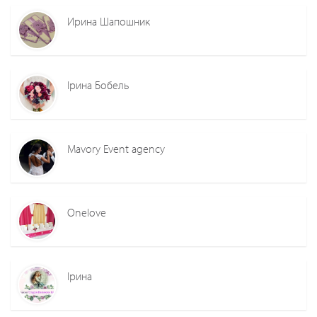
Ирина Шапошник
Ірина Бобель
Mavory Event agency
Onelove
Ірина