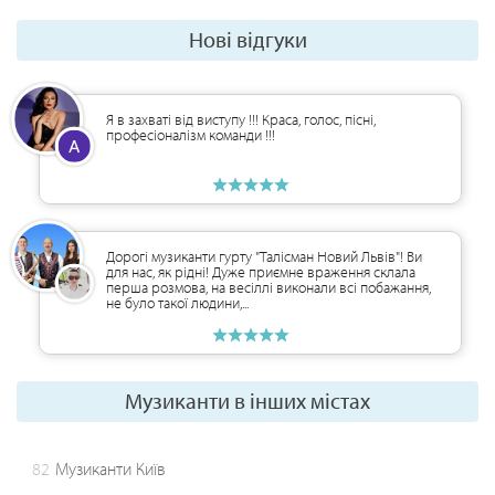
Нові відгуки
Я в захваті від виступу !!! Краса, голос, пісні,
професіоналізм команди !!!
Дорогі музиканти гурту "Талісман Новий Львів"! Ви
для нас, як рідні! Дуже приємне враження склала
перша розмова, на весіллі виконали всі побажання,
не було такої людини,...
Музиканти в інших містах
82
Музиканти Київ