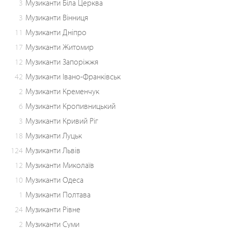
3
Музиканти Біла Церква
3
Музиканти Вінниця
11
Музиканти Дніпро
17
Музиканти Житомир
12
Музиканти Запоріжжя
42
Музиканти Івано-Франківськ
2
Музиканти Кременчук
6
Музиканти Кропивницький
3
Музиканти Кривий Ріг
18
Музиканти Луцьк
124
Музиканти Львів
12
Музиканти Миколаїв
10
Музиканти Одеса
1
Музиканти Полтава
24
Музиканти Рівне
2
Музиканти Суми