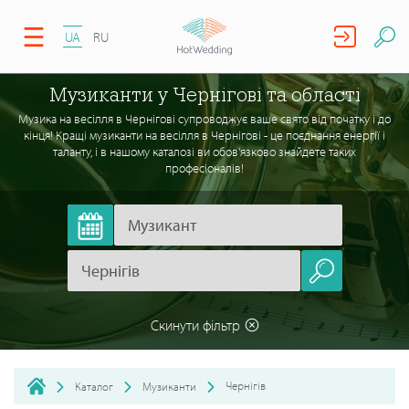
UA
RU
Музиканти у Чернігові та області
Музика на весілля в Чернігові супроводжує ваше свято від початку і до
кінця! Кращі музиканти на весілля в Чернігові - це поєднання енергії і
таланту, і в нашому каталозі ви обов'язково знайдете таких
професіоналів!
Скинути фільтр
Чернігів
Каталог
Музиканти