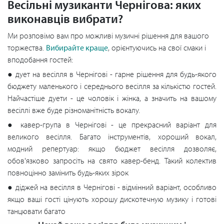
Весільні музиканти Чернігова: яких
виконавців вибрати?
Ми розповімо вам про можливі музичні рішення для вашого
торжества.
Вибирайте краще
, орієнтуючись на свої смаки і
вподобання гостей:
● дует на весілля в Чернігові - гарне рішення для будь-якого
бюджету маленького і середнього весілля за кількістю гостей.
Найчастіше дуети - це чоловік і жінка, а значить на вашому
весіллі вже буде різноманітність вокалу.
● кавер-група в Чернігові - це прекрасний варіант для
великого весілля. Багато інструментів, хороший вокал,
модний репертуар: якщо бюджет весілля дозволяє,
обов'язково запросіть на свято кавер-бенд. Такий колектив
повноцінно замінить будь-яких зірок
● діджей на весілля в Чернігові - відмінний варіант, особливо
якщо ваші гості цінують хорошу дискотечную музику і готові
танцювати багато