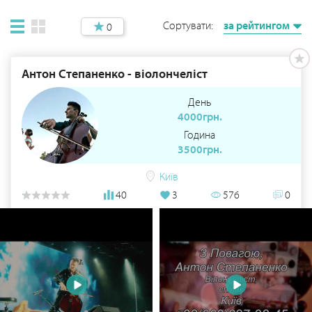
Сортувати:
за рейтингом
0
Антон Степаненко - віолончеліст
День
4000грн.
Година
3500грн.
Київ
40
3
576
0