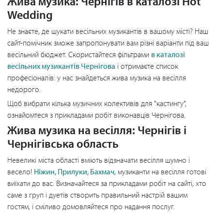
Жива музика: Чернігів в каталозі Hot
Wedding
Не знаєте, де шукати весільних музикантів в вашому місті? Наш
сайт-помічник зможе запропонувати вам різні варіанти під ваш
весільний бюджет. Скористайтеся фільтрами
в каталозі
весільних музикантів Чернігова
і отримаєте список
професіоналів: у нас знайдеться жива музика на весілля
недорого.
Щоб вибрати кілька музичних колективів для "кастингу",
ознайомтеся з прикладами робіт виконавців Чернігова.
Жива музика на весілля: Чернігів і
Чернігівська область
Невеликі міста області вміють відзначати весілля шумно і
весело!
Ніжин, Прилуки, Бахмач
, музиканти на весілля готові
виїхати до вас. Визначайтеся за прикладами робіт на сайті, хто
саме з груп і дуетів створить правильний настрій вашим
гостям, і сміливо домовляйтеся про надання послуг.