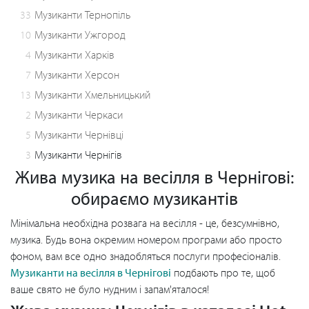
33
Музиканти Тернопіль
10
Музиканти Ужгород
4
Музиканти Харків
7
Музиканти Херсон
13
Музиканти Хмельницький
2
Музиканти Черкаси
5
Музиканти Чернівці
3
Музиканти Чернігів
Жива музика на весілля в Чернігові:
обираємо музикантів
Мінімальна необхідна розвага на весілля - це, безсумнівно,
музика. Будь вона окремим номером програми або просто
фоном, вам все одно знадобляться послуги професіоналів.
Музиканти на весілля в Чернігові
подбають про те, щоб
ваше свято не було нудним і запам'яталося!