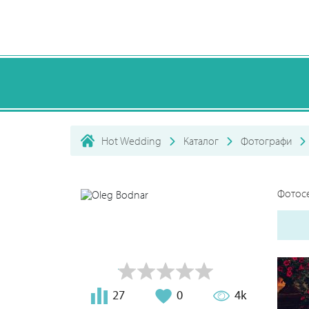
Hot Wedding
Каталог
Фотографи
Фотосе
27
0
4k