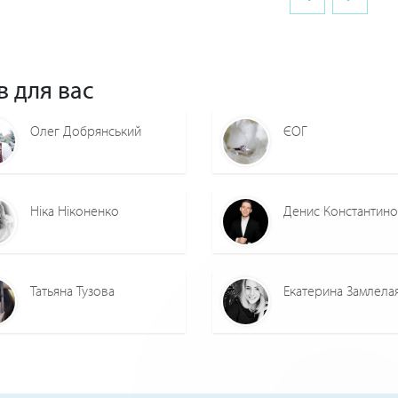
в для вас
Олег Добрянський
ЄОГ
Ніка Ніконенко
Денис Константин
Татьяна Тузова
Екатерина Замлела