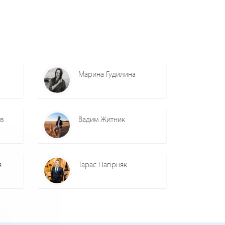
Марина Гудилина
ов
Вадим Житник
я
Тарас Нагірняк