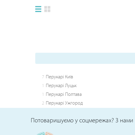
7
Перукарі Київ
1
Перукарі Луцьк
1
Перукарі Полтава
2
Перукарі Ужгород
Потоваришуємо у соцмережах? З нами 