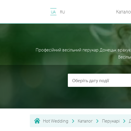
Катало
UA
RU
Професійний весільний перукар Донецьк врахує 
Весіль
Hot Wedding
Каталог
Перукарі