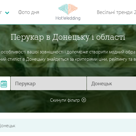
г
Фото дня
Весільні тренди 
Перукар в Донецьку і області
особливості вашої зовнішності і допоможе створити модний образ, 
ний стиліст в Донецьку знайдеться за критеріями ціни, рейтингу та ві
Скинути фільтр
Донецьк