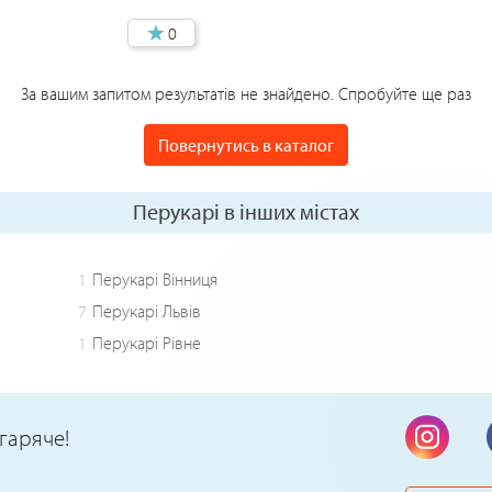
0
За вашим запитом результатів не знайдено. Спробуйте ще раз
Повернутись в каталог
Перукарі в інших містах
1
Перукарі Вінниця
7
Перукарі Львів
1
Перукарі Рівне
гаряче!