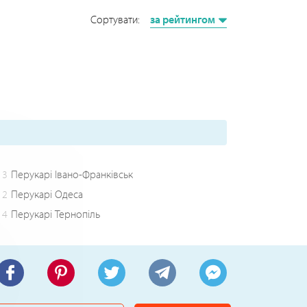
Сортувати:
за рейтингом
3
Перукарі Івано-Франківськ
2
Перукарі Одеса
4
Перукарі Тернопіль