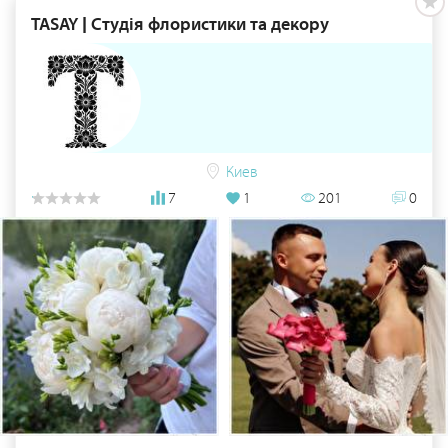
TASAY | Студія флористики та декору
Киев
7
1
201
0