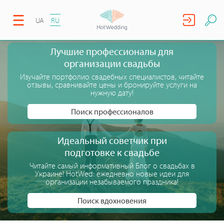
UA
RU
Лучшие профессионалы для
организации свадьбы
Изучайте портфолио свадебных специалистов, читайте
отзывы, сравнивайте цены и бронируйте услуги на
нужную дату!
Поиск профессионалов
Идеальный советчик при
подготовке к свадьбе
Читайте самый информативный Блог о свадьбах в
Украине! HotWed: ежедневно новые идеи для
организации незабываемого праздника!
Поиск вдохновения