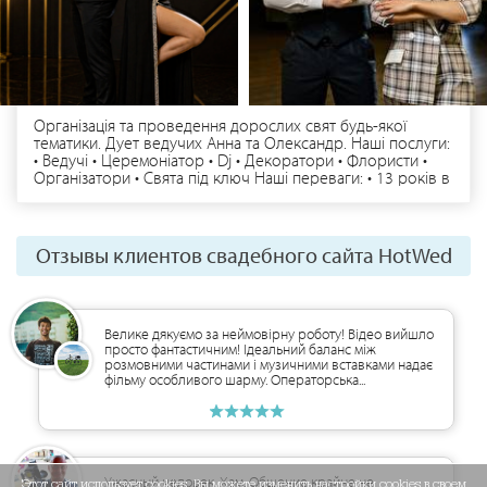
Організація та проведення дорослих свят будь-якої
тематики. Дует ведучих Анна та Олександр. Наші послуги:
• Ведучі • Церемоніатор • Dj • Декоратори • Флористи •
Організатори • Свята під ключ Наші переваги: • 13 років в
сфері свят та івентів на професійному рівні • Більше 700
щасливих клієнтів • Маємо закордонний досвід
проведення • Проводимо в дуеті всі свята • Втілимо в
реальність всі ваші побажання • Індивідуальний підхід до
Отзывы клиентов свадебного сайта HotWed
кожного свята • Маємо сучасне обладнання та декор
Приймаємо замовлення по місту Чернігів, області та
Україні. Бронювання та додаткова інформація за
телефоном чи Viber | Telegram | WhatsApp
Велике дякуємо за неймовірну роботу! Відео вийшло
просто фантастичним! Ідеальний баланс між
розмовними частинами і музичними вставками надає
фільму особливого шарму. Операторська...
Ужасный человек. Хам. Общение крайне не
Этот сайт использует cookies. Вы можете изменить настройки cookies в своем