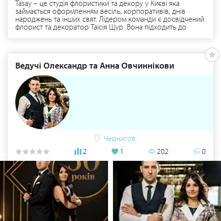
Tasay – це студія флористики та декору у Києві яка
займається оформленням весіль, корпоративів, днів
народжень та інших свят. Лідером команди є досвідчений
флорист та декоратор Таїсія Щур. Вона підходить до
вирішення задач комплексно з врахуванням побажань
клієнтів. Детальніше тут: https://www.tasay.com.ua/
Ведучі Олександр та Анна Овчиннікови
Чернигов
2
1
202
0