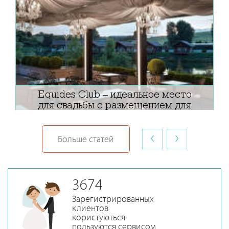
Equides Club – идеальное место
для свадьбы с размещением для
гостей
‹
›
Больше статей
3674
Зарегистрированных
клиентов
користуються
пользуются сервисом