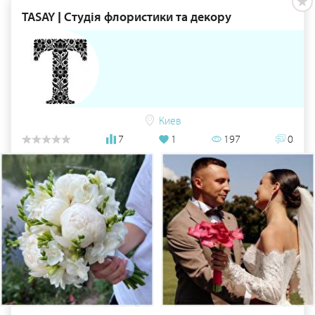
TASAY | Студія флористики та декору
Киев
7
1
197
0