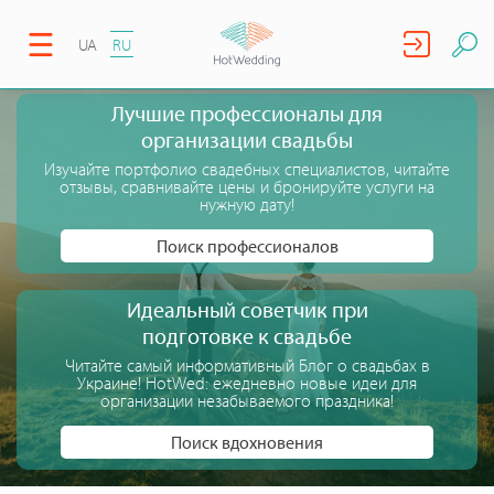
UA
RU
Лучшие профессионалы для
организации свадьбы
Изучайте портфолио свадебных специалистов, читайте
отзывы, сравнивайте цены и бронируйте услуги на
нужную дату!
Поиск профессионалов
Идеальный советчик при
подготовке к свадьбе
Читайте самый информативный Блог о свадьбах в
Украине! HotWed: ежедневно новые идеи для
организации незабываемого праздника!
Поиск вдохновения