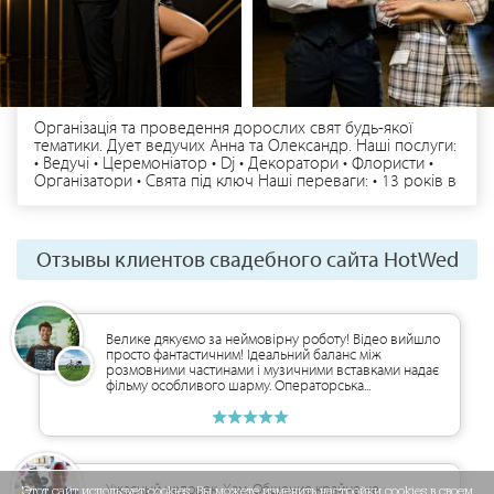
Організація та проведення дорослих свят будь-якої
тематики. Дует ведучих Анна та Олександр. Наші послуги:
• Ведучі • Церемоніатор • Dj • Декоратори • Флористи •
Організатори • Свята під ключ Наші переваги: • 13 років в
сфері свят та івентів на професійному рівні • Більше 700
щасливих клієнтів • Маємо закордонний досвід
проведення • Проводимо в дуеті всі свята • Втілимо в
реальність всі ваші побажання • Індивідуальний підхід до
Отзывы клиентов свадебного сайта HotWed
кожного свята • Маємо сучасне обладнання та декор
Приймаємо замовлення по місту Чернігів, області та
Україні. Бронювання та додаткова інформація за
телефоном чи Viber | Telegram | WhatsApp
Велике дякуємо за неймовірну роботу! Відео вийшло
просто фантастичним! Ідеальний баланс між
розмовними частинами і музичними вставками надає
фільму особливого шарму. Операторська...
Ужасный человек. Хам. Общение крайне не
Этот сайт использует cookies. Вы можете изменить настройки cookies в своем