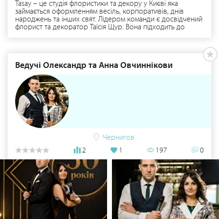
Tasay – це студія флористики та декору у Києві яка
займається оформленням весіль, корпоративів, днів
народжень та інших свят. Лідером команди є досвідчений
флорист та декоратор Таїсія Щур. Вона підходить до
вирішення задач комплексно з врахуванням побажань
клієнтів. Детальніше тут: https://www.tasay.com.ua/
Ведучі Олександр та Анна Овчиннікови
Чернигов
2
1
197
0