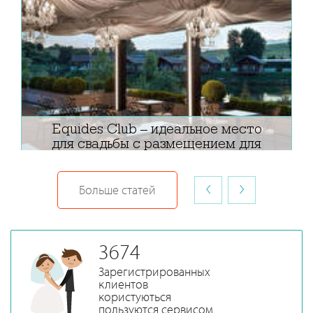
Equides Club – идеальное место
для свадьбы с размещением для
гостей
‹
›
Больше статей
3674
Зарегистрированных
клиентов
користуються
пользуются сервисом