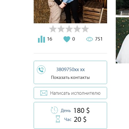
16
0
751
3809750xx xx
Показать контакты
Написать исполнителю
180 $
День
20 $
Час