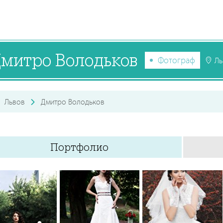
митро Володьков
Фотограф
Ль
Львов
Дмитро Володьков
Портфолио