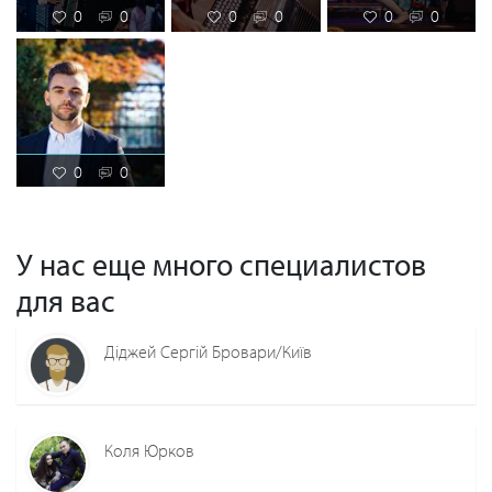
0
0
0
0
0
0
0
0
У нас еще много специалистов
для вас
Діджей Сергій Бровари/Київ
Коля Юрков