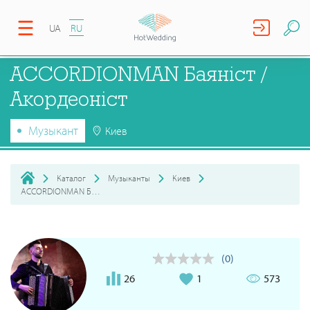
UA
RU
ACCORDIONMAN Баяніст /
Акордеоніст
Музыкант
Киев
Каталог
Музыканты
Киев
ACCORDIONMAN Баяніст / Акордеоніст
(0)
26
1
573