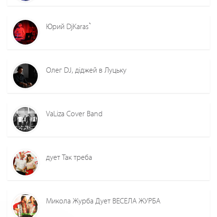
Юрий DjKaras`
Олег DJ, діджей в Луцьку
VaLiza Cover Band
дует Так треба
Микола Журба Дует ВЕСЕЛА ЖУРБА