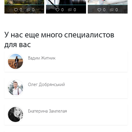
0
0
0
0
0
0
У нас еще много специалистов
для вас
Вадим Житник
Олег Добрянський
Екатерина Замлелая