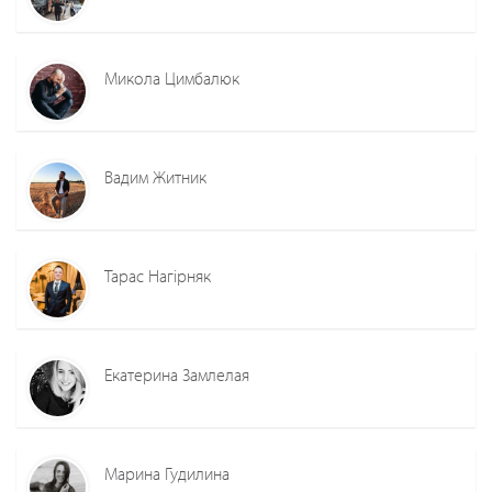
Микола Цимбалюк
Вадим Житник
Тарас Нагірняк
Екатерина Замлелая
Марина Гудилина