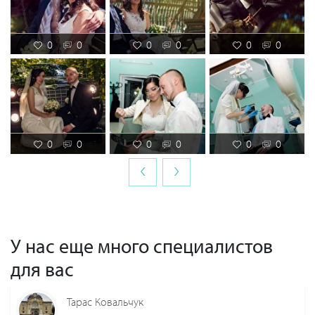
0
0
0
0
0
0
0
0
0
0
0
0
‹
›
У нас еще много специалистов
для вас
Тарас Ковальчук