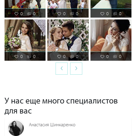
0
0
0
0
0
0
0
0
0
0
0
0
‹
›
У нас еще много специалистов
для вас
Анастасия Шинкаренко