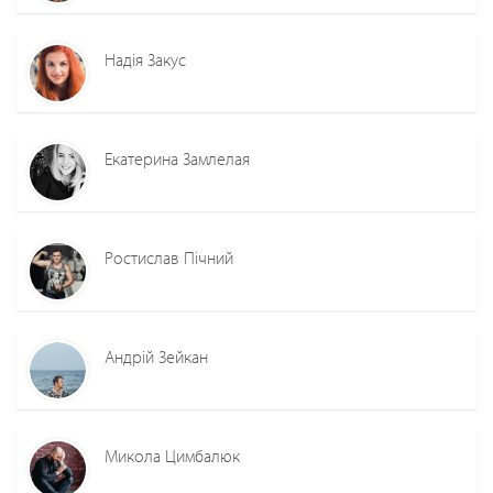
Надія Закус
Екатерина Замлелая
Ростислав Пічний
Андрій Зейкан
Микола Цимбалюк