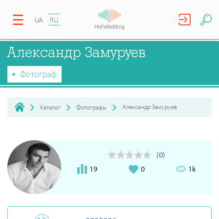
UA
RU
Александр Замуруев
Фотограф
Александр Замуруев
Каталог
Фотографы
(0)
19
0
1k