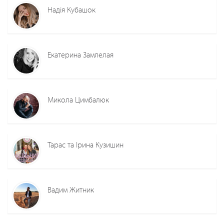
Надія Кубашок
Екатерина Замлелая
Микола Цимбалюк
Тарас та Ірина Кузишин
Вадим Житник