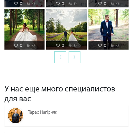
0
0
0
0
0
0
0
0
0
0
0
0
‹
›
У нас еще много специалистов
для вас
Тарас Нагірняк