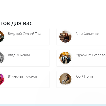
тов для вас
Ведущий Сергей Тимошенко Ведущий Сергей Тимошенко
Анна Харченко
Влад Зінкевич
"Драбина" Event a
В'ячеслав Тихонов
Юрій Попів