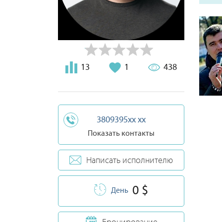
13
1
438
3809395xx xx
Показать контакты
Написать исполнителю
0 $
День
Бронирование