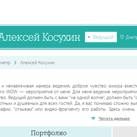
Алексей Косухин
Ведущий
Днеп
непр
Алексей Косухин
я и ненавязчивая манера ведения, доброе чувство юмора вме
го WOW — мероприятия от меня. Для меня ведение мероприятий
тво. Ведущий должен быть с вами "на одной волне", должен быть 
тным и душевным для всех гостей. Да, я вас понимаю сложно выб
афии, "отзывам" или видео-фрагменту его работы. Здесь очень
у давайте встретимся, чтобы лучше узнать друг друга! - Я всегда 
Читать дальше
Портфолио