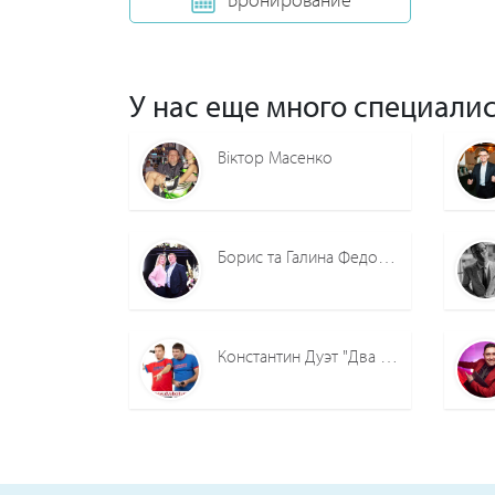
У нас еще много специалис
Віктор Масенко
Борис та Галина Федорченко
Константин Дуэт "Два болтуна"