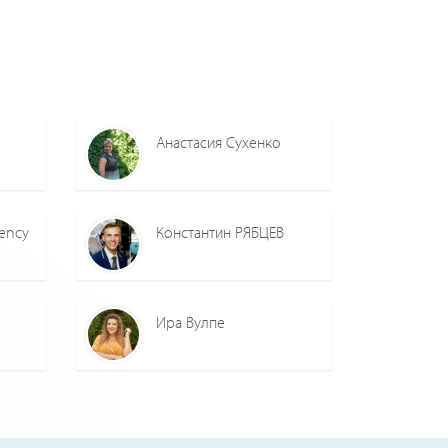
Анастасия Сухенко
gency
Константин РЯБЦЕВ
Ира Вулпе