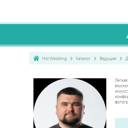
Hot Wedding
Каталог
Ведущие
Д
Легка
вкусно
искусс
комфор
фотогр
Поэтом