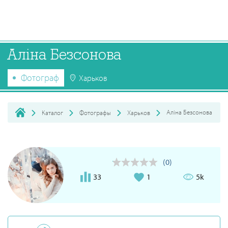
Алiна Безсонова
Фотограф
Харьков
Алiна Безсонова
Каталог
Фотографы
Харьков
(0)
33
1
5k