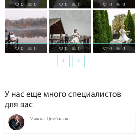
0
0
0
0
0
0
0
0
0
0
0
0
‹
›
У нас еще много специалистов
для вас
Микола Цимбалюк