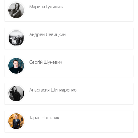
Марина Гудилина
Андрей Левицкий
Сергій Шуневич
Анастасия Шинкаренко
Тарас Нагірняк