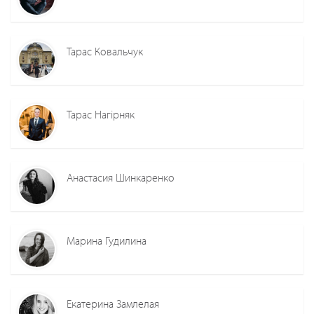
Тарас Ковальчук
Тарас Нагірняк
Анастасия Шинкаренко
Марина Гудилина
Екатерина Замлелая