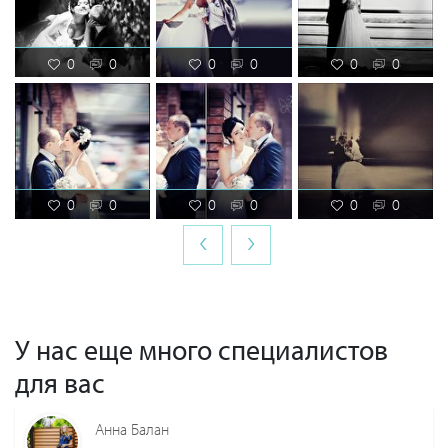
0
0
0
0
0
0
0
0
0
0
0
0
‹
›
У нас еще много специалистов
для вас
Анна Балан