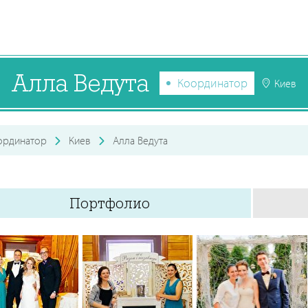
Алла Ведута
Координатор
Киев
ординатор
Киев
Алла Ведута
Портфолио