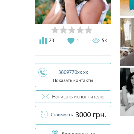
23
1
5k
3809770xx xx
Показать контакты
Написать исполнителю
3000 грн.
Стоимость
Бронирование