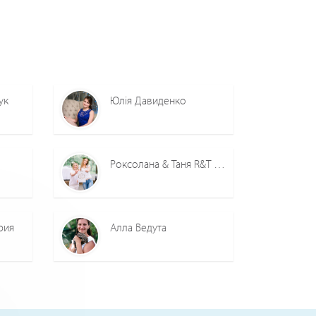
ук
Юлія Давиденко
Роксолана & Таня R&T event planners
рия
Алла Ведута