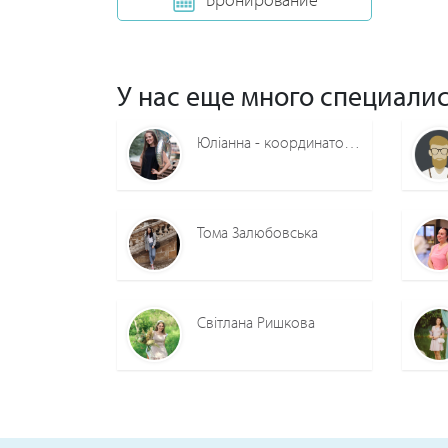
У нас еще много специалис
Юліанна - координатор вашого весілля!
Тома Залюбовська
Світлана Ришкова