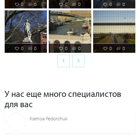
0
0
0
0
0
0
0
0
0
0
0
0
‹
›
У нас еще много специалистов
для вас
Kseniya Fedorchuk