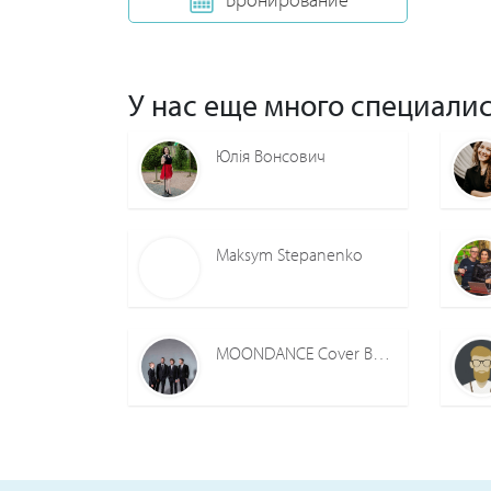
У нас еще много специалис
Юлія Вонсович
Maksym Stepanenko
MOONDANCE Cover Band