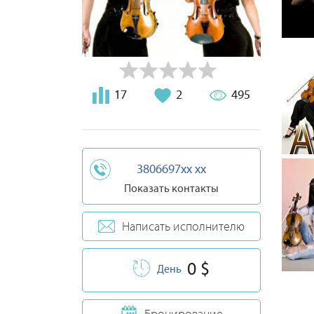
17
2
495
3806697xx xx
Показать контакты
Написать исполнителю
0 $
День
Бронирование