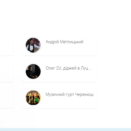
Андрій Метлицький
Олег DJ, діджей в Луцьку
Музичний гурт Черемош