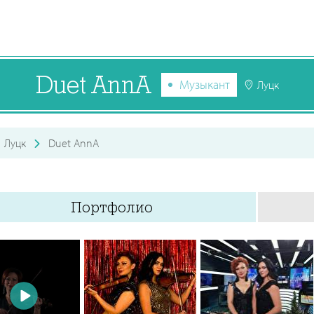
Duet AnnA
Музыкант
Луцк
Луцк
Duet AnnA
Портфолио