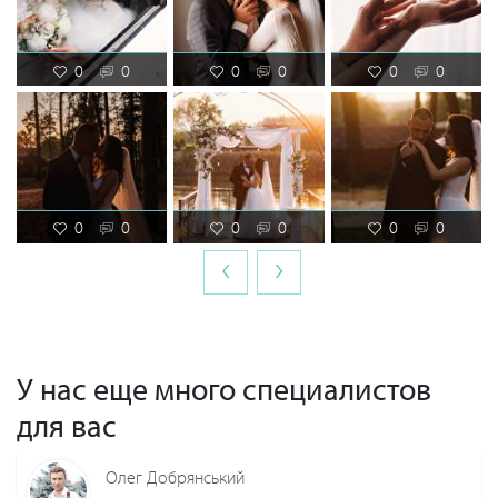
0
0
0
0
0
0
0
0
0
0
0
0
‹
›
У нас еще много специалистов
для вас
Олег Добрянський