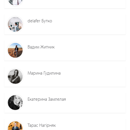
delafer Бутко
Вадим Житник
Марина Гудилина
Екатерина Замлелая
Тарас Нагірняк