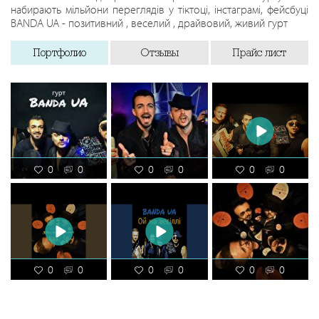
набирають мільйони переглядів у тіктоці, інстаграмі, фейсбуці
BANDA UA - позитивний , веселий , драйвовий, живий гурт
Портфолио
Отзывы
Прайс лист
0
0
0
0
0
0
0
0
0
0
0
0