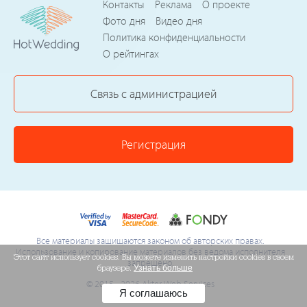
Контакты
Реклама
О проекте
Фото дня
Видео дня
Политика конфиденциальности
О рейтингах
Связь с администрацией
Регистрация
Все материалы защищаются законом об авторских правах.
Использование и копирование материалов без ведома исполнителя
Этот сайт использует cookies. Вы можете изменить настройки cookies в своем
запрещено.
браузере.
Узнать больше
© 2015 - 2026 Akter Web Services
Я соглашаюсь