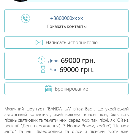
+3800000xx xx
Показать контакты
Написать исполнителю
69000 грн.
День
69000 грн.
Час
Бронирование
Музичний шоу-гурт "BANDA UA" вітає Вас . Це український
авторський колектив , який виконує власні пісні, більшість
пісень святкових та тематичних, серед яких такі пісні, як "Ой на
весіллі", "День народження", "З Новим Роком, країно", "Це моє
місто" та інші. Відеоролики та рілси з піснями гурту вже