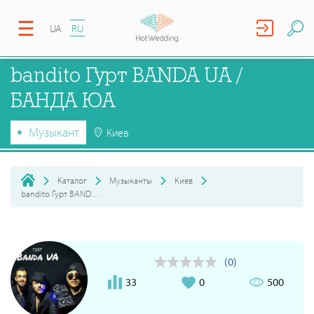
UA
RU
bandito Гурт BANDA UA /
БАНДА ЮА
Музыкант
Киев
Каталог
Музыканты
Киев
bandito Гурт BANDA UA / БАНДА ЮА
(0)
33
0
500