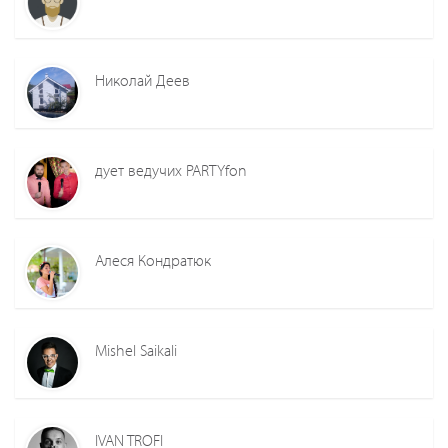
Николай Деев
дует ведучих PARTYfon
Алеся Кондратюк
Mishel Saikali
IVAN TROFI