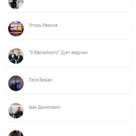
Игорь Иванов
"З Ювілейного" Дует ведучих
Леся Бежан
Іван Данилович