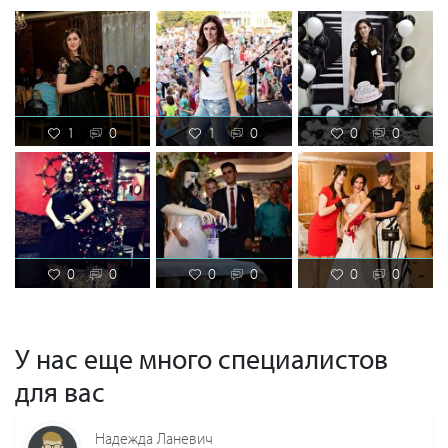
1
0
1
0
0
0
0
0
0
0
0
0
У нас еще много специалистов
для вас
Надежда Ланевич