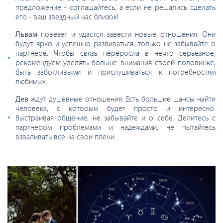
предложение - соглашайтесь, а если не решались сделать
его - ваш звездный час близок!
Львам
повезет и удастся завести новые отношения. Они
будут ярко и успешно развиваться, только не забывайте о
партнере. Чтобы связь переросла в нечто серьезное,
рекомендуем уделять больше внимания своей половинке,
быть заботливыми и прислушиваться к потребностям
любимых.
Дев
ждут душевные отношения. Есть большие шансы найти
человека, с которым будет просто и интересно.
Выстраивая общение, не забывайте и о себе. Делитесь с
партнером проблемами и надеждами, не пытайтесь
взваливать все на свои плечи.