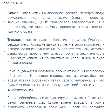
вас 2024-ый.
Овнов
- ждет успех на любовном фронте. Нередко люди,
рожденные под этим знаком, бывают чересчур
эмоциональными, ценят финансовое благополучие, и в
новом году эти качества могут привести их к заключению
удачного брака.
Тельцам
стоит готовится к большим переменам. Одинокие
сердца имеют большие шансы встретить свою половинку и
вскоре узаконить отношения. А вот тем тельцам, которые
давно встречаются с кем-то, надо проявить решительность
- вас ждут испытания со счастливым хеппи-эндом в виде
бракосочетания.
Близнецов
ждут в основном легкие отношения без особых
обязательств. Не спешите в новом году заключать брак: это
время поиска особенной связи, своего человека. Так что
будьте внимательны и не пропустите свой шанс в череде
влюбленностей.
Раки
любвеобильны в любую пору, они умеют заботиться и
ценят семейные узы. Самое время всецело впустить
любимого человека в свою жизнь: если вы получите