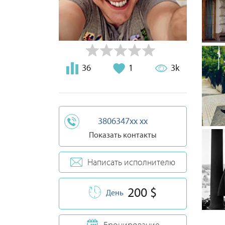
36
1
3k
3806347xx xx
Показать контакты
Написать исполнителю
200 $
День
Бронирование