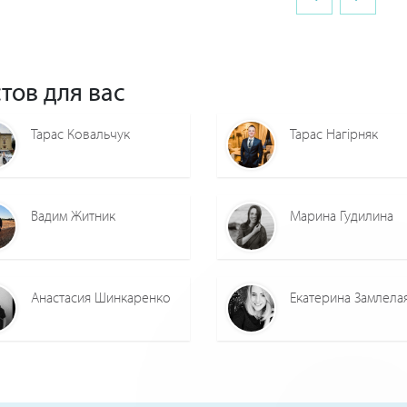
тов для вас
Тарас Ковальчук
Тарас Нагірняк
Вадим Житник
Марина Гудилина
Анастасия Шинкаренко
Екатерина Замлела