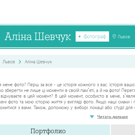
Аліна Шевчук
Фотограф
Львов
Львов
Аліна Шевчук
 мене фото? Перш за все - це історія кожного з вас. Історія вашо
о зберегти не лише ці моменти в своїй пам`яті, а й на фото! Перегля
відчуваєте в цей момент? В цей момент, особисто в мене, з`являєт
ені фото та мою історію життя у вигляді фото. Якщо наші смаки і 
омитися з вами. Також, допоможу у виборі локації або студії для 
ати. Будь-яка фотосесія проходить весело, не вимушено, під час зй
Читать дальше
огом та режисером. Якщо ви вмієте бачити прекрасне в дрібницях
телефонуйте - і ми почнемо творити магію!
Портфолио