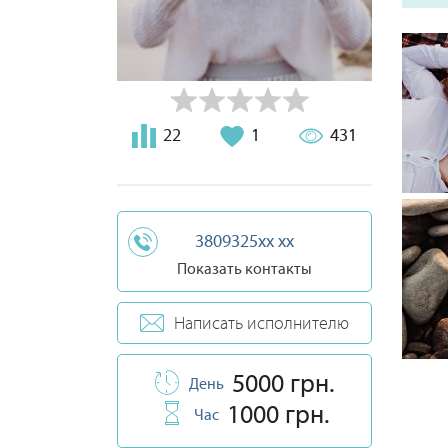
22
1
431
3809325xx xx
Показать контакты
Написать исполнителю
5000 грн.
День
1000 грн.
Час