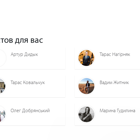
тов для вас
Артур Дидык
Тарас Нагірняк
Тарас Ковальчук
Вадим Житник
Олег Добрянський
Марина Гудилина