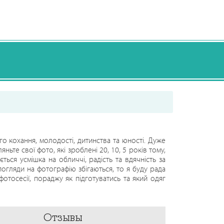
го кохання, молодості, дитинства та юності. Дуже
ньте свої фото, які зроблені 20, 10, 5 років тому,
ься усмішка на обличчі, радість та вдячність за
погляди на фотографію збігаються, то я буду рада
фотосесії, пораджу як підготуватись та який одяг
омки ми спілкуємось, на деякий час я стаю другом,
 і готові разом створювати казку, напишіть мені
Отзывы