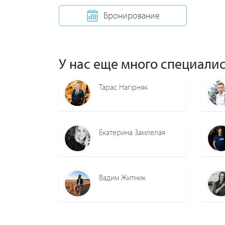
Бронирование
У нас еще много специалис
Тарас Нагірняк
Екатерина Замлелая
Вадим Житник