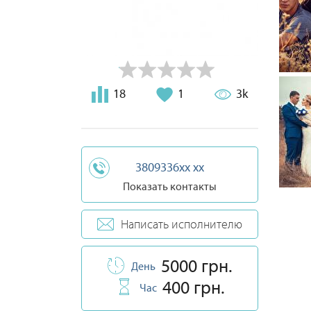
18
1
3k
3809336xx xx
Показать контакты
Написать исполнителю
5000 грн.
День
400 грн.
Час