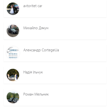
avtoritet car
Михайло Дякун
Александр CortegeUa
Надія Ільчук
Роман Мельник