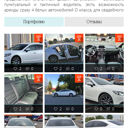
пунктуальный и тактичный водитель. (есть возможность
аренды сразу 4 белых автомобилей D класса, для свадебного
кортежа)
Портфолио
Отзывы
2
0
2
0
2
0
2
0
2
0
0
0