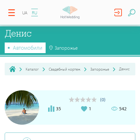
UA
RU
Денис
Автомобили
Запорожье
Денис
Каталог
Свадебный кортеж
Запорожье
(0)
35
1
542