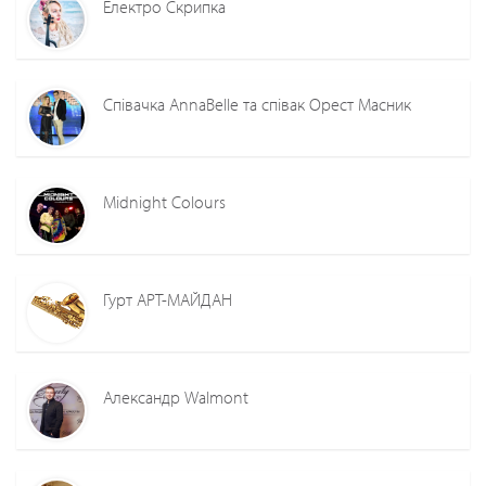
Електро Скрипка
Співачка AnnaBelle та співак Орест Масник
Midnight Colours
Гурт АРТ-МАЙДАН
Александр Walmont