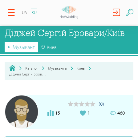
UA
RU
Діджей Сергій Бровари/Київ
Музыкант
Киев
Каталог
Музыканты
Киев
Діджей Сергій Бровари/Київ
(0)
15
1
460