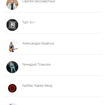
Сергей Бессмертный
Гурт 3v1
Александра Кравчук
Геннадий Плаксюк
Kadillac Кавер-бенд