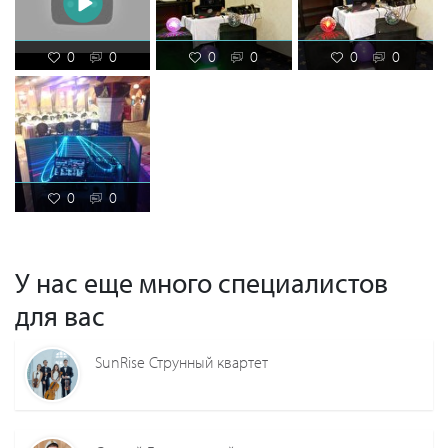
0
0
0
0
0
0
0
0
У нас еще много специалистов
для вас
SunRise Струнный квартет