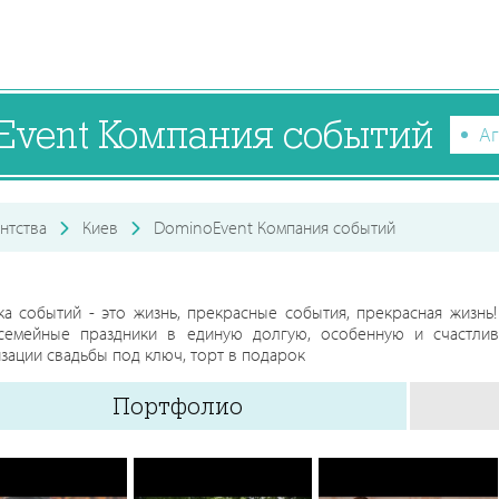
Event Компания событий
Аг
нтства
Киев
DominoEvent Компания событий
а событий - это жизнь, прекрасные события, прекрасная жизн
семейные праздники в единую долгую, особенную и счастли
зации свадьбы под ключ, торт в подарок
Портфолио