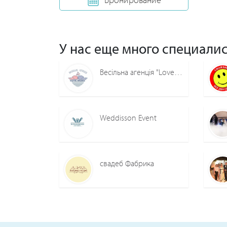
У нас еще много специалис
Весільна агенція "Love more"
Weddisson Event
свадеб Фабрика