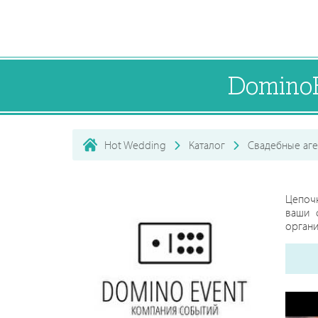
Domino
Hot Wedding
Каталог
Свадебные аге
Цепочк
ваши 
органи