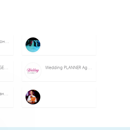
OneLovestory.pro Конструктор свадебных сайтов
YOU AND I EVENT AGENCY
Wedding PLANNER Agency
DominoEvent Компания событий