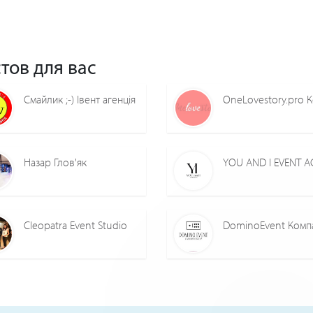
тов для вас
Смайлик ;-) Івент агенція
Назар Глов'як
Cleopatra Event Studio