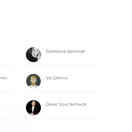
Екатерина Замлелая
енко
Іра Шевчук
Денис Константинов