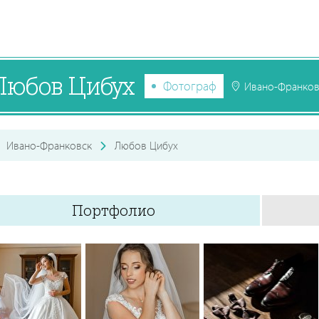
Любов Цибух
Фотограф
Ивано-Франков
Ивано-Франковск
Любов Цибух
Портфолио