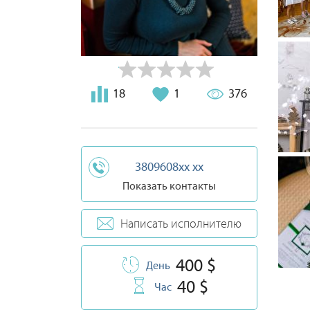
18
1
376
3809608xx xx
Показать контакты
Написать исполнителю
400 $
День
40 $
Час