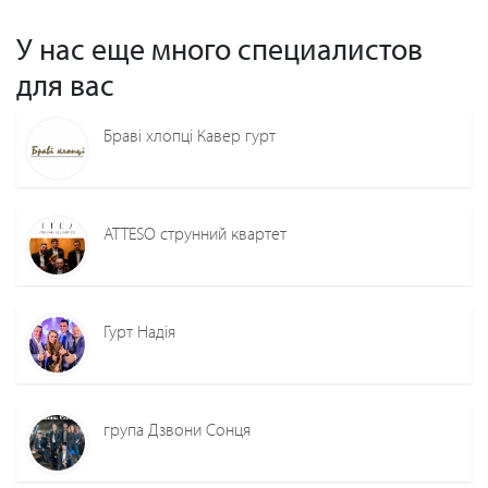
У нас еще много специалистов
для вас
Браві хлопці Кавер гурт
ATTESO струнний квартет
Гурт Надія
група Дзвони Сонця