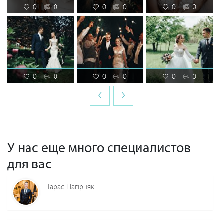
0
0
0
0
0
0
0
0
0
0
0
0
‹
›
У нас еще много специалистов
для вас
Тарас Нагірняк