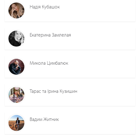
Надія Кубашок
Екатерина Замлелая
Микола Цимбалюк
Тарас та Ірина Кузишин
Вадим Житник