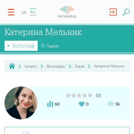
UA
RU
Катерина Мельник
Фотограф
Львов
Катерина Мельник
Каталог
Фотографы
Львов
(0)
60
0
5k