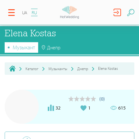
UA
RU
Elena Kostas
Музыкант
Днепр
Elena Kostas
Каталог
Музыканты
Днепр
(0)
32
1
615