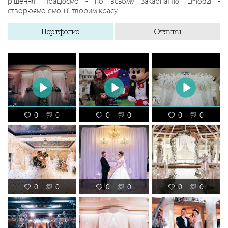
рішення. Працюємо - по всьому Закарпаттю. Emodzi -
створюємо емоції, творим красу.
Портфолио
Отзывы
0
0
0
0
0
0
0
0
0
0
0
0