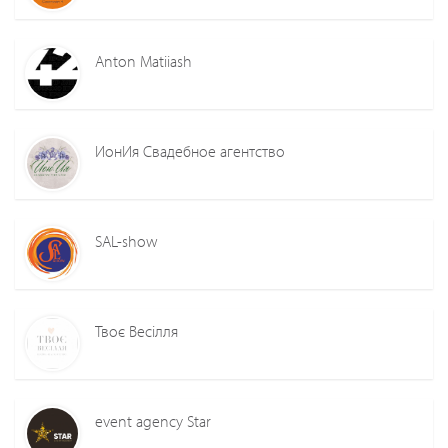
Anton Matiiash
ИонИя Свадебное агентство
SAL-show
Твоє Весілля
event agency Star