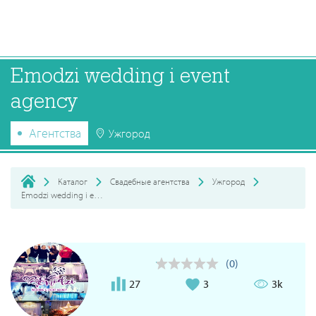
Emodzi wedding i event
agency
Агентства
Ужгород
Каталог
Свадебные агентства
Ужгород
Emodzi wedding i event agency
(0)
27
3
3k